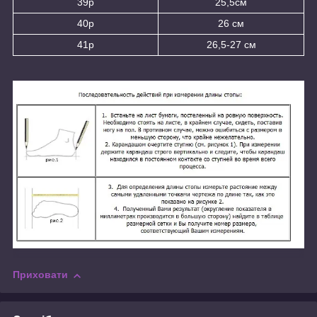
39р
25,5см
40р
26 см
41р
26,5-27 см
Приховати