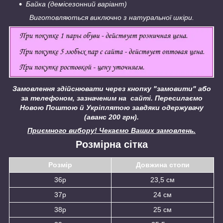
Байка (демісезонний варіант)
Виготовляються виключно з натуральної шкіри.
Замовлення здійснювати через кнопку "замовити" або
за телефоном, зазначеним на сайті.
Пересилаємо
Новою Поштою й Укріплятою завдяки одержувачу
(аванс 200 грн).
Приємного вибору! Чекаємо Ваших замовлень.
Розмірна сітка
Розмір
Довжина стопи
36р
23,5 см
37р
24 см
38р
25 см