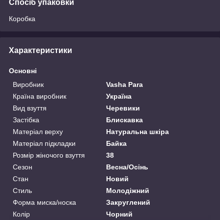
Спосіб упаковки
Коробка
Характеристики
Основні
Виробник
Vasha Para
Країна виробник
Україна
Вид взуття
Черевики
Застібка
Блискавка
Матеріал верху
Натуральна шкіра
Матеріал підкладки
Байка
Розмір жіночого взуття
38
Сезон
Весна/Осінь
Стан
Новий
Стиль
Молодіжний
Форма миска/носка
Закруглений
Колір
Чорний