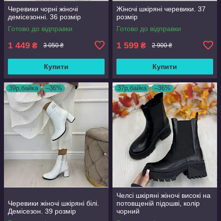
Черевики чорні жіночі
Жіночі шкіряні черевики. 37
демісезонні. 36 розмір
розмір
Готово до відправки
Готово до відправки
1 449
1 599
₴
₴
3 050 ₴
2 900 ₴
Купити
Купити
39р,байка
–36%
37р,байка
–36%
Челсі шкіряні жіночі високі на
Черевики жіночі шкіряні білі.
потовщеній підошві, колір
Демісезон. 39 розмір
чорний