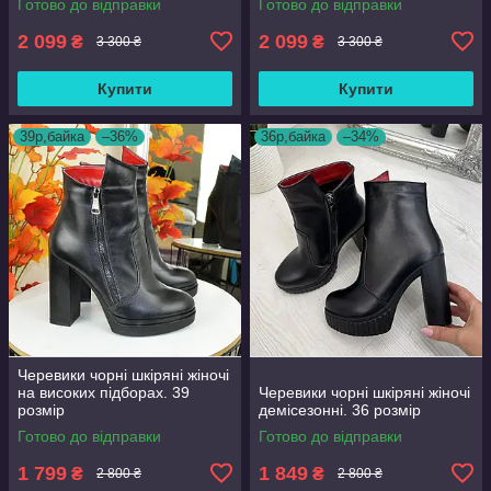
Готово до відправки
Готово до відправки
2 099
2 099
₴
₴
3 300 ₴
3 300 ₴
Купити
Купити
39р,байка
–36%
36р,байка
–34%
Черевики чорні шкіряні жіночі
на високих підборах. 39
Черевики чорні шкіряні жіночі
розмір
демісезонні. 36 розмір
Готово до відправки
Готово до відправки
1 799
1 849
₴
₴
2 800 ₴
2 800 ₴