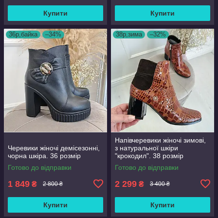
Купити
Купити
36р,байка
–34%
38р,зима
–32%
Напівчеревики жіночі зимові,
Черевики жіночі демісезонні,
з натуральної шкіри
чорна шкіра. 36 розмір
"крокодил". 38 розмір
Готово до відправки
Готово до відправки
1 849
2 299
₴
₴
2 800 ₴
3 400 ₴
Купити
Купити