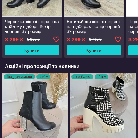
Черевики жіночі шкіряні на
Ботильйони жіночі шкіряні
Чере
стійкому підборі. Колір
на підборах. Колір чорний.
на с
чорний. 37 розмір
39 розмір
чорн
3 299
3 299
3 2
₴
₴
5 300 ₴
3 700 ₴
Купити
Купити
Акційні пропозиції та новинки
36р,демисезон
–52%
37р,байка
–45%