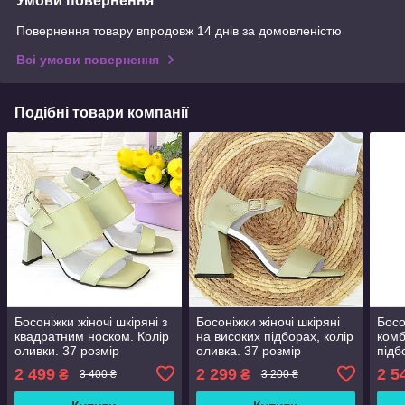
Умови повернення
Повернення товару впродовж 14 днів за домовленістю
Всі умови повернення
Подібні товари компанії
Босоніжки жіночі шкіряні з
Босоніжки жіночі шкіряні
Босо
квадратним носком. Колір
на високих підборах, колір
комб
оливки. 37 розмір
оливка. 37 розмір
підб
39 р
2 499
2 299
2 5
₴
₴
3 400 ₴
3 200 ₴