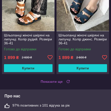
Шльопанці жіночі шкіряні на
Шльопанці жіночі шкіряні на
липучці. Колір рудий. Розміри
липучці. Колір джинс. Розміри
36-41
36-41
Готово до відправки
Готово до відправки
1 899
1 899
₴
₴
2 600 ₴
2 600 ₴
Купити
Купити
Показати ще
Про нас
97% позитивних з 101 відгука за рік