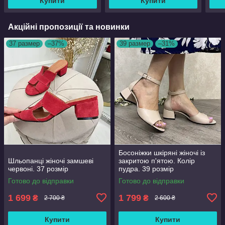
Купити
Купити
Акційні пропозиції та новинки
37 размер
–37%
39 размер
–31%
Босоніжки шкіряні жіночі із
Шльопанці жіночі замшеві
закритою п'ятою. Колір
червоні. 37 розмір
пудра. 39 розмір
Готово до відправки
Готово до відправки
1 699
1 799
₴
₴
2 700 ₴
2 600 ₴
Купити
Купити