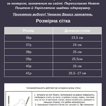
за номером, зазначеним на сайті.
Пересилаємо Новою
Поштою й Укріплятою завдяки одержувачу.
Приємного вибору! Чекаємо Ваших замовлень.
Розмірна сітка
Розмір
Довжина стопи
36р
23,5 см
37р
24 см
38р
25 см
39р
25,5см
40р
26 см
41р
26,5- 27 см