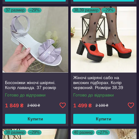
37 размер
–29%
38,39 размер
–29%
Жіночі шкіряні сабо на
Босоніжки жіночі шкіряні.
високих підборах. Колір
Колір лаванда. 37 розмір
червоний. Розміри 38,39
Готово до відправки
Готово до відправки
1 849
1 499
₴
₴
2 600 ₴
2 100 ₴
Купити
Купити
38 размер
–29%
40 размер
–27%