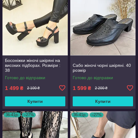
Босоніжки жіночі шкіряні на
високих підборах. Розміри :
Сабо жіночі чорні шкіряні. 40
38
розмір
Готово до відправки
Готово до відправки
1 499
1 599
₴
₴
2 100 ₴
2 200 ₴
Купити
Купити
36-41р.
–27%
36-41р.
–27%