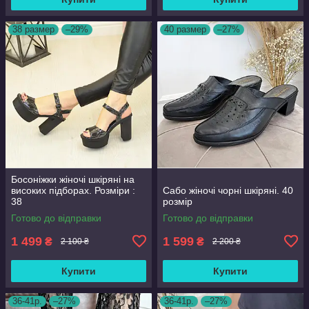
38 размер
–29%
40 размер
–27%
Босоніжки жіночі шкіряні на
високих підборах. Розміри :
Сабо жіночі чорні шкіряні. 40
38
розмір
Готово до відправки
Готово до відправки
1 499
1 599
₴
₴
2 100 ₴
2 200 ₴
Купити
Купити
36-41р.
–27%
36-41р.
–27%