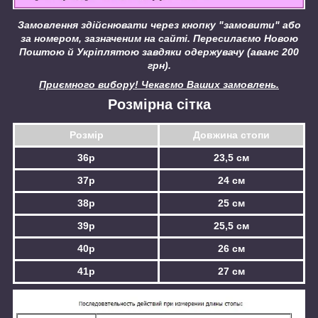
Замовлення здійснювати через кнопку "замовити" або
за номером, зазначеним на сайті.
Пересилаємо Новою
Поштою й Укріплятою завдяки одержувачу (аванс 200
грн).
Приємного вибору! Чекаємо Ваших замовлень.
Розмірна сітка
Розмір
Довжина стопи
36р
23,5 см
37р
24 см
38р
25 см
39р
25,5 см
40р
26 см
41р
27 см