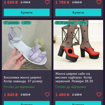
1 699
1 799
₴
₴
2 700 ₴
2 600 ₴
Купити
Купити
37 размер
–29%
38,39 размер
–29%
Жіночі шкіряні сабо на
Босоніжки жіночі шкіряні.
високих підборах. Колір
Колір лаванда. 37 розмір
червоний. Розміри 38,39
Готово до відправки
Готово до відправки
1 849
1 499
₴
₴
2 600 ₴
2 100 ₴
Купити
Купити