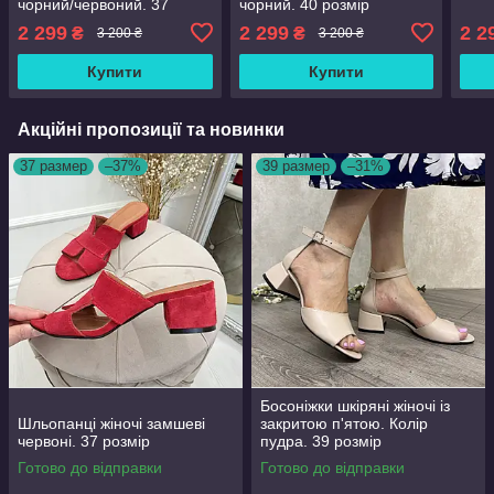
чорний/червоний. 37
чорний. 40 розмір
розмір
2 299
2 299
2 2
₴
₴
3 200 ₴
3 200 ₴
Купити
Купити
Акційні пропозиції та новинки
37 размер
–37%
39 размер
–31%
Босоніжки шкіряні жіночі із
Шльопанці жіночі замшеві
закритою п'ятою. Колір
червоні. 37 розмір
пудра. 39 розмір
Готово до відправки
Готово до відправки