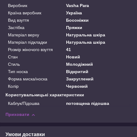
Виробник
Vasha Para
Країна виробник
Україна
Вид взуття
Босоніжки
Застібка
Пряжки
Матеріал верху
Натуральна шкіра
Матеріал підкладки
Натуральна шкіра
Розмір жіночого взуття
41
Стан
Новий
Стиль
Молодіжний
Тип носка
Відкритий
Форма миска/носка
Закруглений
Колір
Червоний
Користувальницькі характеристики
Каблук/Підошва
потовщена підошва
Приховати
Умови доставки