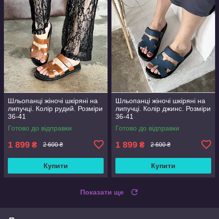
Шльопанці жіночі шкіряні на
Шльопанці жіночі шкіряні на
липучці. Колір рудий. Розміри
липучці. Колір джинс. Розміри
36-41
36-41
Готово до відправки
Готово до відправки
1 899
1 899
₴
₴
2 600 ₴
2 600 ₴
Купити
Купити
Показати ще