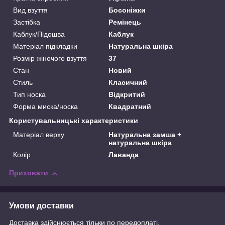
Вид взуття
Босоніжки
Застібка
Ремінець
Каблук/Підошва
Каблук
Матеріал підкладки
Натуральна шкіра
Розмір жіночого взуття
37
Стан
Новий
Стиль
Класичний
Тип носка
Відкритий
Форма миска/носка
Квадратний
Користувальницькі характеристики
Матеріал верху
Натуральна замша +
натуральна шкіра
Колір
Лаванда
Приховати
Умови доставки
Доставка здійснюється тільки по передоплаті.