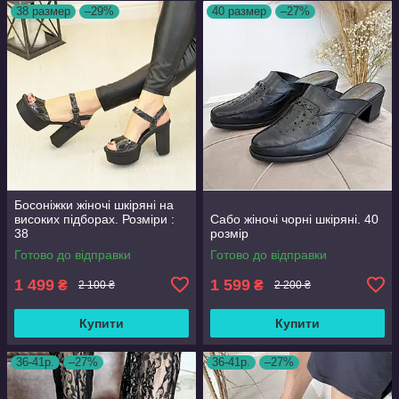
38 размер
–29%
40 размер
–27%
Босоніжки жіночі шкіряні на
високих підборах. Розміри :
Сабо жіночі чорні шкіряні. 40
38
розмір
Готово до відправки
Готово до відправки
1 499
1 599
₴
₴
2 100 ₴
2 200 ₴
Купити
Купити
36-41р.
–27%
36-41р.
–27%