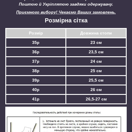
Поштою й Укріплятою завдяки одержувачу.
Приємного вибору! Чекаємо Ваших замовлень.
Розмірна сітка
Розмір
Довжина стопи
35р
23 см
36р
23,5 см
37р
24 см
38р
25 см
39р
25,5 см
40р
26 см
41р
26,5-27 см