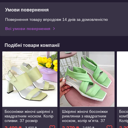
Умови повернення
Повернення товару впродовж 14 днів за домовленістю
Всі умови повернення
Подібні товари компанії
Босоніжки жіночі шкіряні з
Шкіряні жіночі босоніжки
Босо
квадратним носком. Колір
римлянки з квадратним
комб
оливки. 37 розмір
носком, колір м'ята. 37
Колі
розмір
2 499
2 279
2 2