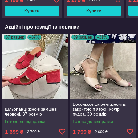
₴
₴
3 400 ₴
2 680 ₴
Купити
Купити
Акційні пропозиції та новинки
37 размер
–37%
39 размер
–31%
Босоніжки шкіряні жіночі із
Шльопанці жіночі замшеві
закритою п'ятою. Колір
червоні. 37 розмір
пудра. 39 розмір
Готово до відправки
Готово до відправки
1 699
1 799
₴
₴
2 700 ₴
2 600 ₴