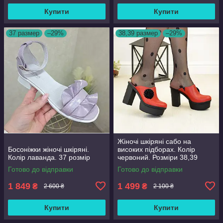
Купити
Купити
37 размер
–29%
38,39 размер
–29%
Жіночі шкіряні сабо на
Босоніжки жіночі шкіряні.
високих підборах. Колір
Колір лаванда. 37 розмір
червоний. Розміри 38,39
Готово до відправки
Готово до відправки
1 849
1 499
₴
₴
2 600 ₴
2 100 ₴
Купити
Купити