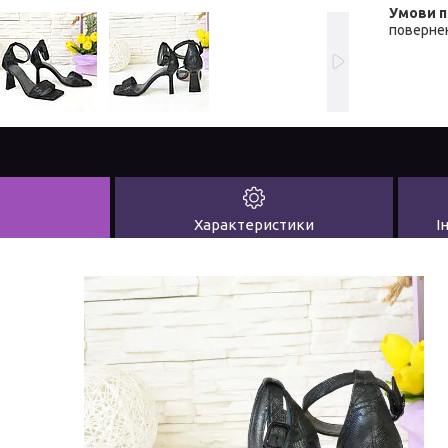
повернен
Характеристики
І