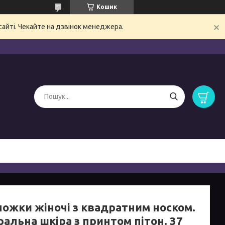
Кошик
сайті. Чекайте на дзвінок менеджера.
ножки жіночі з квадратним носком.
альна шкіра з принтом пітон. 37