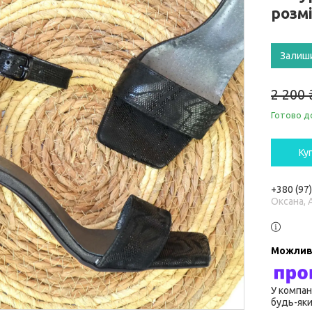
розм
Залиш
2 200 
Готово д
Ку
+380 (97
Оксана, 
У компан
будь-яки