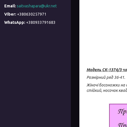
saitvashapara@ukr.net
+380630257971
+380933791683
Модель
СК-
1374/3 чо
Розмірний ряд 36-41.
Жіночі босоножки на с
стійкий, носочок квад