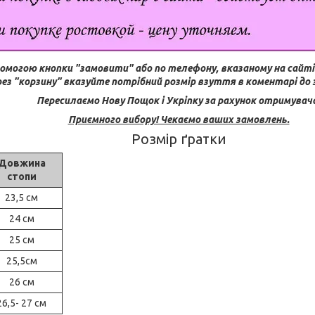
помогою кнопки "замовити" або по телефону, вказаному на сайті
рез "корзину" вказуйте потрібний розмір взуття в коментарі до
Пересилаємо Нову Пощок і Укріпку за рахунок отримувач
Приємного вибору! Чекаємо ваших замовлень.
Розмір ґратки
Довжина
стопи
23,5 см
24 см
25 см
25,5см
26 см
26,5- 27 см