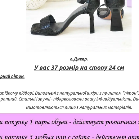
г.Днепр.
У вас 37 розмір на стопу 24 см
рний пітон.
тійкому підборі. Виповнені з натуральної шкіри з принтом "пітон". 
ратний. Стильні і зручні - підкреслювали вашу індивідуальність. Ви
Виготовлюються лише з натуральних матеріалів.