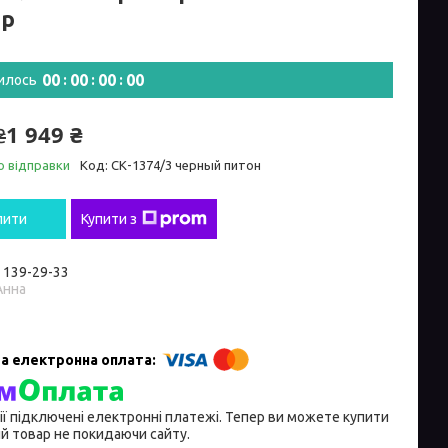
ір
0
0
0
0
0
0
0
0
илось
1 949 ₴
₴
о відправки
Код:
СК-1374/3 черный питон
пити
Купити з
) 139-29-33
Анна
ії підключені електронні платежі. Тепер ви можете купити
й товар не покидаючи сайту.