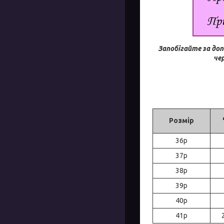
Запобігайте за до
че
Розмір
36р
37р
38р
39р
40р
41р