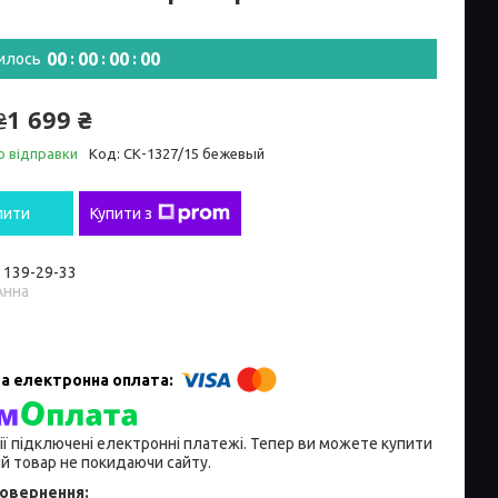
0
0
0
0
0
0
0
0
илось
1 699 ₴
₴
о відправки
Код:
СК-1327/15 бежевый
пити
Купити з
) 139-29-33
Анна
ії підключені електронні платежі. Тепер ви можете купити
й товар не покидаючи сайту.