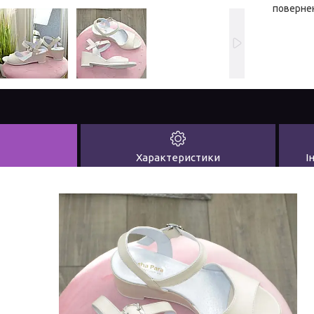
повернен
Характеристики
І