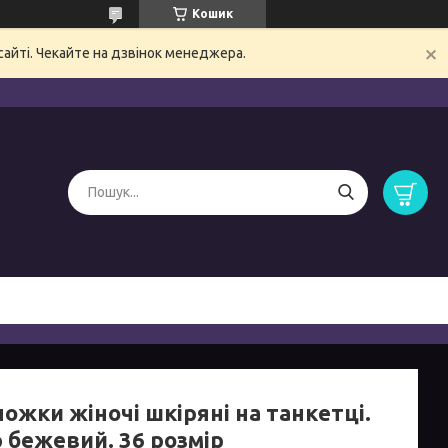
Кошик
сайті. Чекайте на дзвінок менеджера.
ожки жіночі шкіряні на танкетці.
 бежевий. 36 розмір