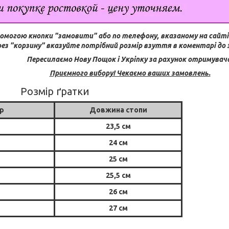
помогою кнопки "замовити" або по телефону, вказаному на сайті
рез "корзину" вказуйте потрібний розмір взуття в коментарі до
Пересилаємо Нову Пощок і Укріпку за рахунок отримувач
Приємного вибору! Чекаємо ваших замовлень.
Розмір ґратки
р
Довжина стопи
23,5 см
24 см
25 см
25,5 см
26 см
27 см