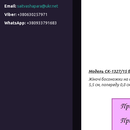
saitvashapara@ukr.net
+380630257971
+380933791683
Модель СК-1327/15 
Жіночі босоножки на
5,5 см, попереду 0,8