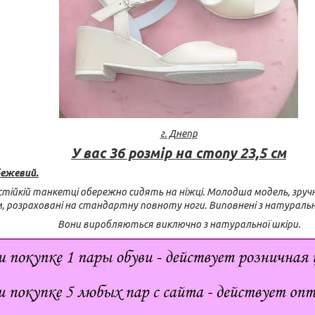
г. Днепр
У вас 36 розмір на стопу 23,5 см
бежевий.
 стійкій танкетці обережно сидять на ніжці. Молодша модель, зру
 см, розраховані на стандартну повноту ноги. Виповнені з натураль
Вони виробляються виключно з натуральної шкіри.