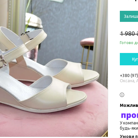
Залиш
1 980 
Готово д
Ку
+380 (97
Оксана, 
У компан
будь-яки