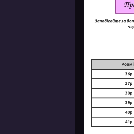
Запобігайте за до
че
Розмі
36р
37р
38р
39р
40р
41р