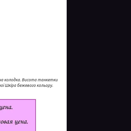
чна колодка. Висота танкетки
ної Шкіра бежевого кольору.