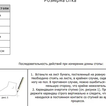
Розмірна сітка
стопи
м
м
 см