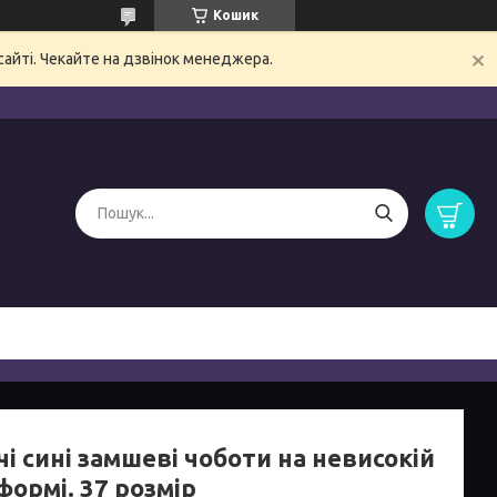
Кошик
сайті. Чекайте на дзвінок менеджера.
і сині замшеві чоботи на невисокій
ормі. 37 розмір