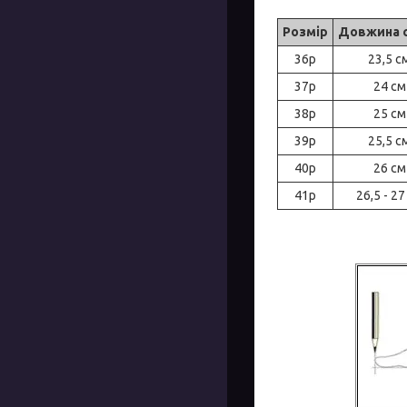
Розмір
Довжина 
36р
23,5 с
37р
24 см
38р
25 см
39р
25,5 с
40р
26 см
41р
26,5 - 27