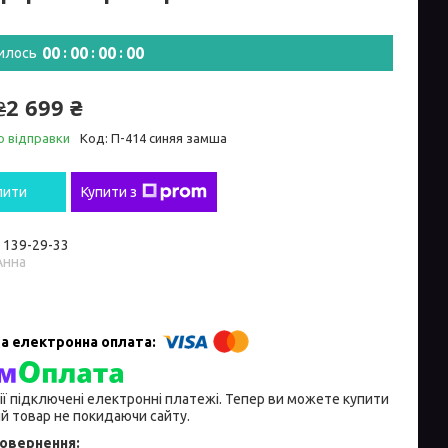
0
0
0
0
0
0
0
0
илось
2 699 ₴
₴
о відправки
Код:
П-414 синяя замша
пити
Купити з
) 139-29-33
Анна
ії підключені електронні платежі. Тепер ви можете купити
й товар не покидаючи сайту.