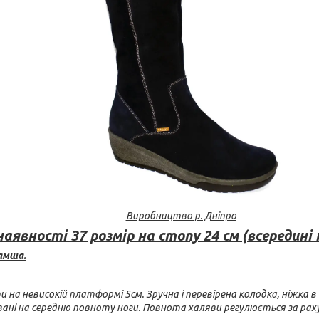
Виробництво р. Дніпро
наявності 37 розмір на стопу 24 см (всередині 
амша.
и на невисокій платформі 5см. Зручна і перевірена колодка, ніжка 
ні на середню повноту ноги. Повнота халяви регулюється за раху