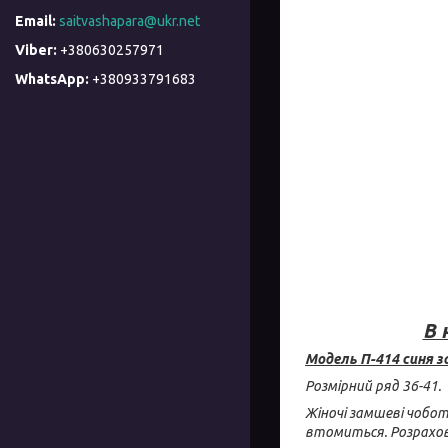
saitvashapara@ukr.net
+380630257971
+380933791683
В 
Модель П-414 синя з
Розмірний ряд 36-41.
Жіночі замшеві чобот
втомиться. Розрахова