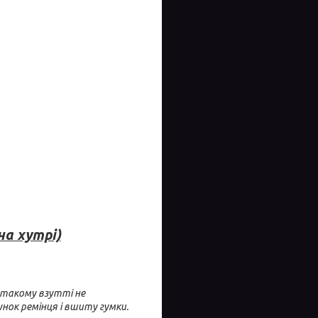
на хутрі)
в такому взутті не
нок ремінця і вшиту гумки.