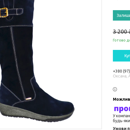
Залиш
3 200 
Готово д
Ку
+380 (97
Оксана, 
У компан
будь-яки