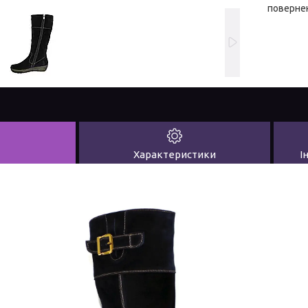
повернен
Характеристики
І