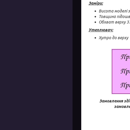
Заміри:
Висота моделі з
Товщина підошви
Обхват верху 37
Утеплювач:
Хутро до верху
Замовлення зді
замовле