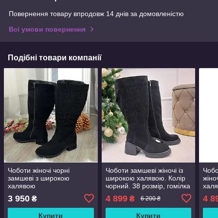
Повернення товару впродовж 14 днів за домовленістю
Всі умови повернення
Подібні товари компанії
Чоботи жіночі чорні
Чоботи замшеві жіночі із
Чобо
замшеві з широкою
широкою халявою. Колір
жіно
халявою
чорний. 38 розмір, гомілка
халя
50 см
гомі
3 950
4 899
4 8
₴
₴
6 200 ₴
Купити
Купити