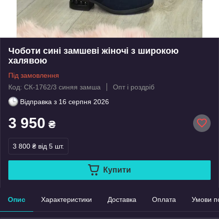
Чоботи сині замшеві жіночі з широкою
халявою
Під замовлення
Код: СК-1762/3 синяя замша
Опт і роздріб
Відправка з
16 серпня 2026
3 950
₴
3 800 ₴
від 5 шт.
Купити
Опис
Характеристики
Доставка
Оплата
Умови п