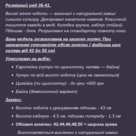
Розмірний ряд 36-41.
Високі жіночі чоботи ― виконані з натуральної замші
синього кольору. Декоровані накаткою каменів. Класичний
пошиття завжди в моді. Колодка зручна, каблук стійкий.
Підошва - блок. Розраховані на стандартну повноту ноги.
Дана
модель розрахована на широку литку. При
замовленні уточнюйте обсяг гомілки ( фабрика шиє
халява від 42 до 50 см)
.
Утеплювач на вибір:
Європейка (хутро по щиколотку, халява ― байка)
Хутро по всій висоті чобота (ціна не змінюється)
Цигейка (по щиколотку) - до ціни +600 грн
Байка (демісезонний варіант)
Заміри:
Висота чобота з урахуванням підошви - 43 см
Висота каблука - 4,5 см, підошви попереду - 1,3 см
Обхват гомілки: 42,44,46,48,50 + широка гумка
Виготовляються виключно з натуральної замші.