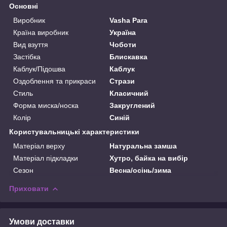
Основні
Виробник
Vasha Para
Країна виробник
Україна
Вид взуття
Чоботи
Застібка
Блискавка
Каблук/Підошва
Каблук
Оздоблення та прикраси
Стрази
Стиль
Класичний
Форма миска/носка
Закруглений
Колір
Синій
Користувальницькі характеристики
Матеріал верху
Натуральна замша
Матеріал підкладки
Хутро, байка на вибір
Сезон
Весна/осінь/зима
Приховати
Умови доставки