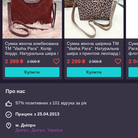
Сумка жіноча комбінована
Сумка жіноча шкіряна ТМ
Сумк
ТМ "Vasha Para". Колір
"Vasha Para". Натуральна
Para
бордо. Натуральна шкіра і
шкіра з принтом леопард і
флот
замша
шкіра візон. В наявності
2 399
2 299
2 0
₴
₴
2 900 ₴
2 900 ₴
Купити
Купити
Про нас
97% позитивних з 101 відгука за рік
Працює з 25.04.2013
м. Дніпро
Дніпро, Дніпро, Україна