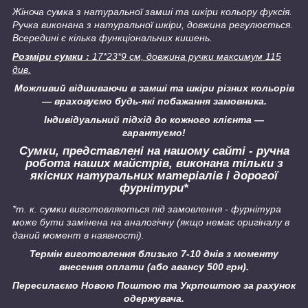
Жіноча сумка з натуральної замші та шкіри кольору фуксія.
Ручка виконана з натуральної шкіри, довжина регулюється.
Всередині є кілька функціональних кишень.
Розміри сумки :
17*23*9 см, довжина ручки максимум 115
див.
Можливий відшиваючи в замші та шкіри різних кольорів
― враховуємо будь-які побажання замовника.
Індивідуальний підхід до кожного клієнта ―
гарантуємо!
Сумки, представлені на нашому сайті - ручна
робота наших майстрів, виконана тільки з
якісних натуральних матеріалів і дорогої
фурнітури*
*т. к. сумки виготовляються під замовлення - фурнітура
може бути замінена на аналогічну
(якщо немає оригіналу в
даний момент в наявності).
Термін виготовлення близько 7-10 днів з моменту
внесення оплати (або авансу 500 грн).
Пересилаємо Новою Поштою та Укрпоштою за рахунок
одержувача.