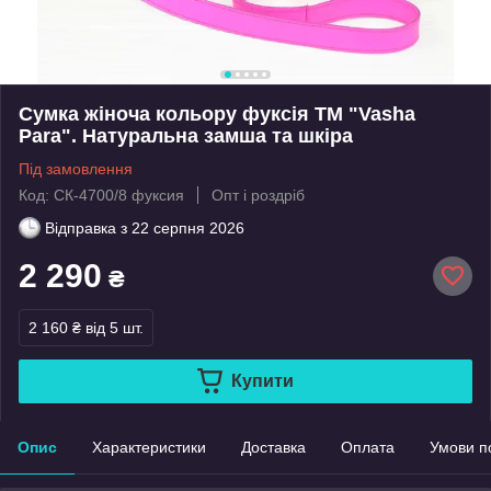
Сумка жіноча кольору фуксія ТМ "Vasha
Para". Натуральна замша та шкіра
Під замовлення
Код: СК-4700/8 фуксия
Опт і роздріб
Відправка з
22 серпня 2026
2 290
₴
2 160 ₴
від 5 шт.
Купити
Опис
Характеристики
Доставка
Оплата
Умови п