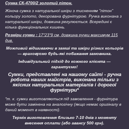
Сумка СК-4700/2 золотий пітон.
Жіноча сумка з натуральної шкіри з тисненням "пітон"
кольору золото, декорована фурнітурою. Ручка виконана з
натуральної шкіри, довжина регулюється. Всередині є
кілька функціональних кишень.
Розміри сумки :
17*23*9 см, довжина ручки максимум 115
див.
Можливий відшиваючи в замші та шкіри різних кольорів
― враховуємо будь-які побажання замовника.
Індивідуальний підхід до кожного клієнта ―
гарантуємо!
Сумки, представлені на нашому сайті - ручна
робота наших майстрів, виконана тільки з
якісних натуральних матеріалів і дорогої
фурнітури*
*т. к. сумки виготовляються під замовлення - фурнітура
може бути замінена на аналогічну
(якщо немає оригіналу в
даний момент в наявності).
Термін виготовлення близько 7-10 днів з моменту
внесення оплати (або авансу 500 грн).