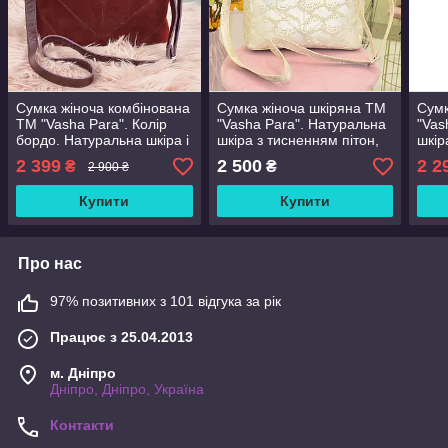
Сумка жіноча комбінована
Сумка жіноча шкіряна ТМ
Сумк
ТМ "Vasha Para". Колір
"Vasha Para". Натуральна
"Vas
бордо. Натуральна шкіра і
шкіра з тисненням пітон,
шкір
замша
колір золото
шкір
2 399
2 500
2 2
₴
₴
2 900 ₴
Купити
Купити
Про нас
97% позитивних з 101 відгука за рік
Працює з 25.04.2013
м. Дніпро
Дніпро, Дніпро, Україна
Контакти