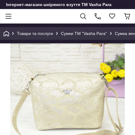
Інтернет-магазин шкіряного взуття ТМ Vasha Para
Товари та послуги
Сумки ТМ "Vasha Para"
Сумка жін