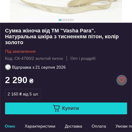
Сумка жіноча від ТМ "Vasha Para".
Натуральна шкіра з тисненням пітон, колір
золото
Під замовлення
Код: СК-4700/2 золотой питон
Опт і роздріб
Відправка з
21 серпня 2026
2 290
₴
2 160 ₴
від 5 шт.
Купити
Опис
Характеристики
Доставка
Оплата
Умови п