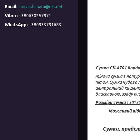
saitvashapara@ukr.net
+380630257971
+380933791683
Сумка СК-4701 борд
Жіноча сумка з натур
пітон. Сумка чудово п
центральний кишеню н
блискавкою, ззаду ки
Розміри сумки :
30*30
Можливий відш
Сумки, предст