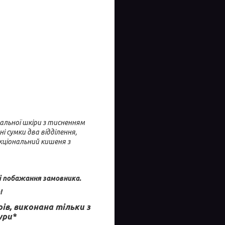
ральної шкіри з тисненням
ні сумки два відділення,
нкціональний кишеня з
і побажання замовника.
!
ів, виконана тільки з
ури*