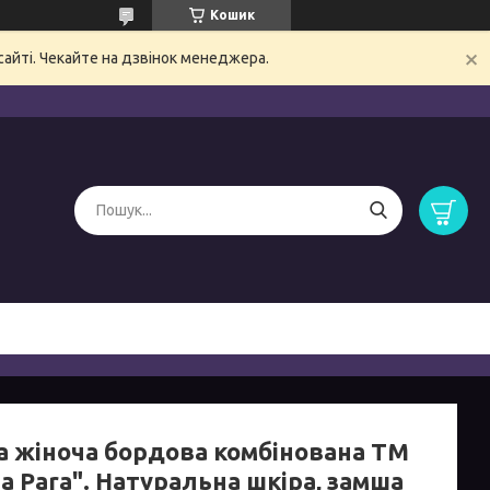
Кошик
сайті. Чекайте на дзвінок менеджера.
а жіноча бордова комбінована ТМ
a Para". Натуральна шкіра, замша