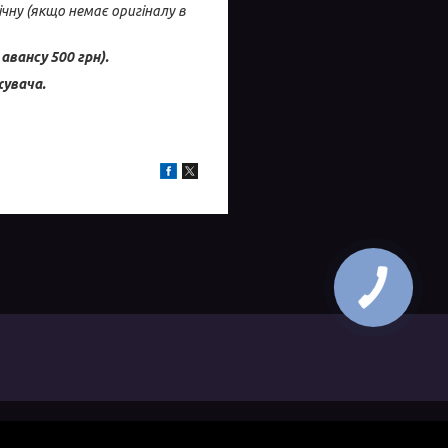
ічну
(якщо немає оригіналу в
авансу 500 грн).
увача.