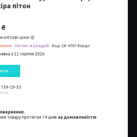
іра пітон
 ₴
и оптові ціни
влення
Оптом і в роздріб
Код:
СК-4701 бордо
равка з 22 серпня 2026
пити
) 139-29-33
Анна
ня товару протягом 14 днів
за домовленістю