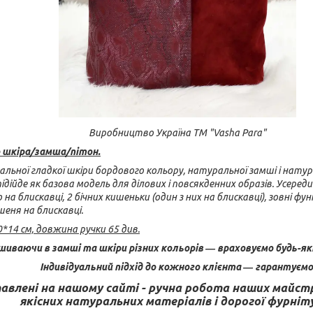
Виробництво Україна ТМ "Vasha Para"
о шкіра/замша/пітон.
альної гладкої шкіри бордового кольору, натуральної замші і нату
ідійде як базова модель для ділових і повсякденних образів. Усереди
а блискавці, 2 бічних кишеньки (один з них на блискавці), зовні фу
шеня на блискавці.
*14 см, довжина ручки 65 див.
иваючи в замші та шкіри різних кольорів ― враховуємо будь-як
Індивідуальний підхід до кожного клієнта ― гарантуємо
авлені на нашому сайті - ручна робота наших майстр
якісних натуральних матеріалів і дорогої фурніт