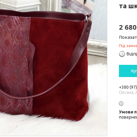
та шк
2 680
Показат
Під замо
Відп
Ку
+380 (97
Оксана, 
повернен