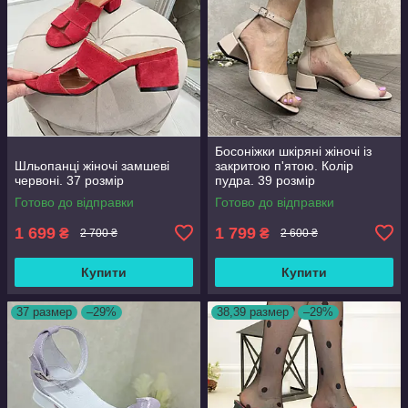
Босоніжки шкіряні жіночі із
Шльопанці жіночі замшеві
закритою п'ятою. Колір
червоні. 37 розмір
пудра. 39 розмір
Готово до відправки
Готово до відправки
1 699
1 799
₴
₴
2 700 ₴
2 600 ₴
Купити
Купити
37 размер
–29%
38,39 размер
–29%