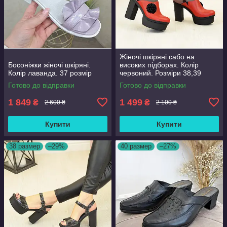
Жіночі шкіряні сабо на
Босоніжки жіночі шкіряні.
високих підборах. Колір
Колір лаванда. 37 розмір
червоний. Розміри 38,39
Готово до відправки
Готово до відправки
1 849
1 499
₴
₴
2 600 ₴
2 100 ₴
Купити
Купити
38 размер
–29%
40 размер
–27%