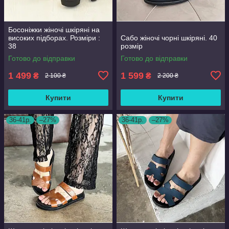
Босоніжки жіночі шкіряні на
високих підборах. Розміри :
Сабо жіночі чорні шкіряні. 40
38
розмір
Готово до відправки
Готово до відправки
1 499
1 599
₴
₴
2 100 ₴
2 200 ₴
Купити
Купити
36-41р.
–27%
36-41р.
–27%