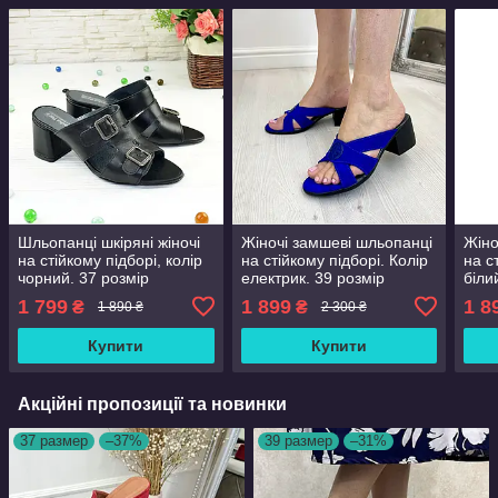
Шльопанці шкіряні жіночі
Жіночі замшеві шльопанці
Жіно
на стійкому підборі, колір
на стійкому підборі. Колір
на с
чорний. 37 розмір
електрик. 39 розмір
біли
1 799
1 899
1 8
₴
₴
1 890 ₴
2 300 ₴
Купити
Купити
Акційні пропозиції та новинки
37 размер
–37%
39 размер
–31%