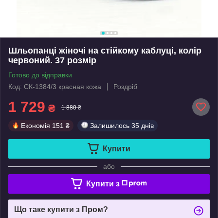
Шльопанці жіночі на стійкому каблуці, колір
червоний. 37 розмір
Готово до відправки
Код: СК-1384/3 красная кожа
Роздріб
1 729
₴
1 880 ₴
Економія
151 ₴
Залишилось
35 днів
Купити
або
Купити з
Що таке купити з Пром?