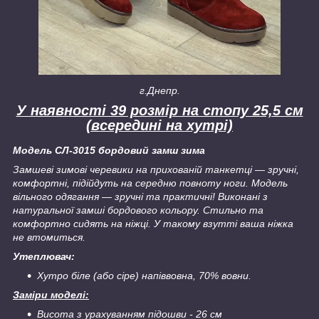
г.Днепр.
У наявності 39 розмір на стопу 25,5 см
(всередині на хутрі)
Модель СЛ-3015 бордовий замш зима
Замшеві зимові черевики на прихованій танкетці — зручні,
комфортні, підійдуть на середню повноту ноги. Модель
вільного одягання — зручні та практичні! Виконані з
натуральної замші бордового кольору. Стильно та
комфортно сидять на ніжці. У такому взутті ваша ніжка
не втомиться.
Утеплювач:
Хутро біле (або сіре) напіввовна, 70% вовни.
Заміри моделі:
Висота з урахуванням підошви - 26 см