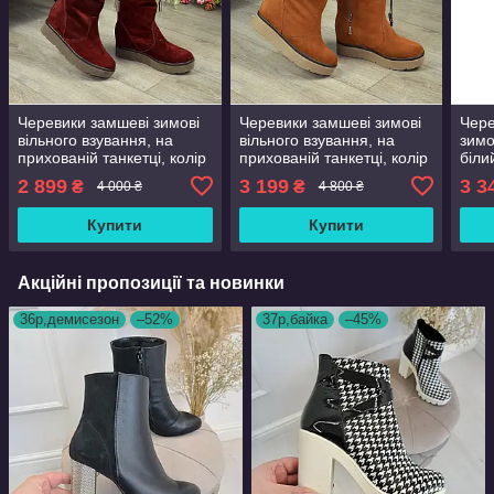
Черевики замшеві зимові
Черевики замшеві зимові
Чере
вільного взування, на
вільного взування, на
зимо
прихованій танкетці, колір
прихованій танкетці, колір
біли
бордо. 39 розмір
рудий. 36 розмір
розм
2 899
3 199
3 3
₴
₴
4 000 ₴
4 800 ₴
Купити
Купити
Акційні пропозиції та новинки
36р,демисезон
–52%
37р,байка
–45%