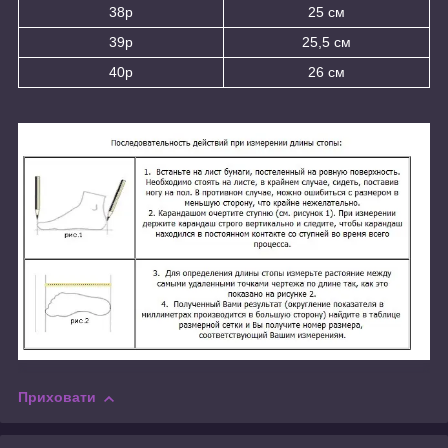
38р
25 см
39р
25,5 см
40р
26 см
Приховати