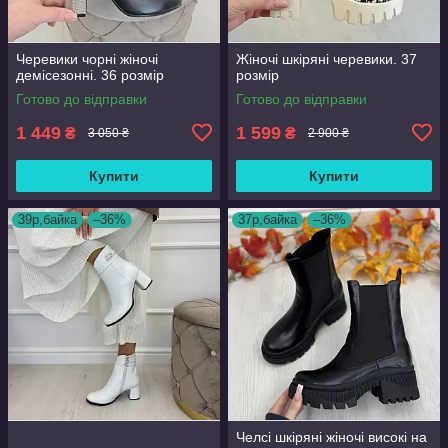
Черевики чорні жіночі
Жіночі шкіряні черевики. 37
демісезонні. 36 розмір
розмір
Готово до відправки
Готово до відправки
1 449
1 599
₴
₴
3 050 ₴
2 900 ₴
Купити
Купити
39р,байка
–36%
37р,байка
–36%
Челсі шкіряні жіночі високі на