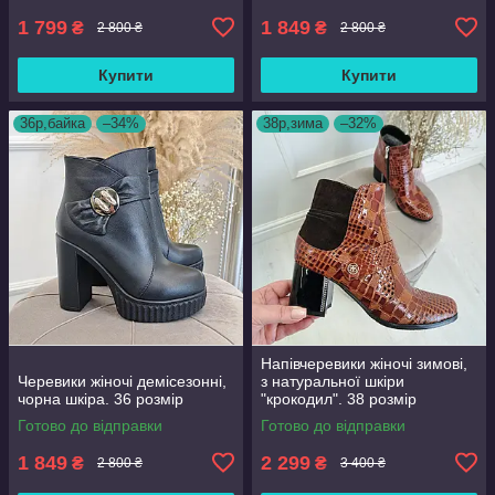
1 799
1 849
₴
₴
2 800 ₴
2 800 ₴
Купити
Купити
36р,байка
–34%
38р,зима
–32%
Напівчеревики жіночі зимові,
Черевики жіночі демісезонні,
з натуральної шкіри
чорна шкіра. 36 розмір
"крокодил". 38 розмір
Готово до відправки
Готово до відправки
1 849
2 299
₴
₴
2 800 ₴
3 400 ₴