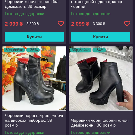
Черевики жіночі шкіряні білі.
потовщеній підошві, колір
Демісезон. 39 розмір
чорний
Готово до відправки
Готово до відправки
2 099
2 099
₴
₴
3 300 ₴
3 300 ₴
Купити
Купити
39р,байка
–36%
36р,байка
–34%
Черевики чорні шкіряні жіночі
на високих підборах. 39
Черевики чорні шкіряні жіночі
розмір
демісезонні. 36 розмір
Готово до відправки
Готово до відправки