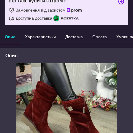
Що таке купити з Пром?
Замовлення під захистом
Доступна доставка
Опис
Характеристики
Доставка
Оплата
Умови п
Опис