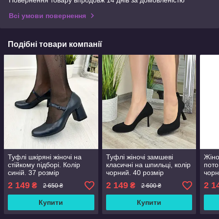
Всі умови повернення
Подібні товари компанії
Туфлі шкіряні жіночі на
Туфлі жіночі замшеві
Жіно
стійкому підборі. Колір
класичні на шпильці, колір
пото
синій. 37 розмір
чорний. 40 розмір
чорн
2 149
2 149
2 1
₴
₴
2 650 ₴
2 600 ₴
Купити
Купити