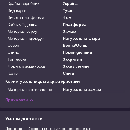
Країна виробник
Україна
Вид взуття
Туфлі
Висота платформи
4 см
Каблук/Підошва
Платформа
Матеріал верху
Замша
Матеріал підкладки
Натуральна шкіра
Сезон
Весна/Осінь
Стиль
Повсякденний
Тип носка
Закритий
Форма миска/носка
Закруглений
Колір
Синій
Користувальницькі характеристики
Матеріал виготовлення
Натуральна замша
Приховати
Умови доставки
Доставка здійснюється тільки по передоплаті.