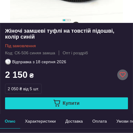
Жіночі замшеві туфлі на товстій підошві,
колір синій
Під замовлення
Код: СК-506 синяя замша
Опт і роздріб
Відправка з
18 серпня 2026
2 150
₴
2 050 ₴
від 5 шт.
Купити
Опис
Характеристики
Доставка
Оплата
Умови п