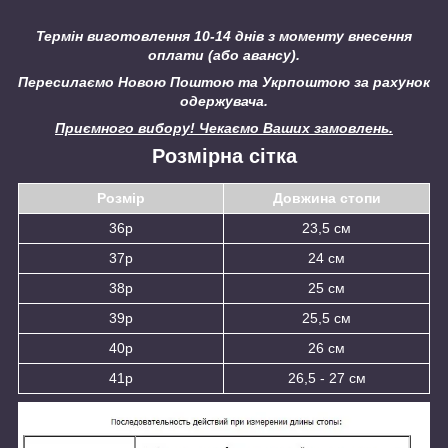
Термін виготовлення 10-14 днів з моменту внесення
оплати (або авансу).
Пересилаємо Новою Поштою та Укрпоштою за рахунок
одержувача.
Приємного вибору! Чекаємо Ваших замовлень.
Розмірна сітка
Розмір
Довжина стопи
36р
23,5 см
37р
24 см
38р
25 см
39р
25,5 см
40р
26 см
41р
26,5 - 27 см