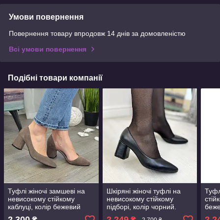
Умови повернення
Повернення товару впродовж 14 днів за домовленістю
Всі умови повернення
Подібні товари компанії
Туфлі жіночі замшеві на
Шкіряні жіночі туфлі на
Туфл
невисокому стійкому
невисокому стійкому
стій
каблуці, колір бежевий
підборі, колір чорний.
беже
Розміри 36-41
2 300
2 249
2 2
₴
₴
2 700 ₴