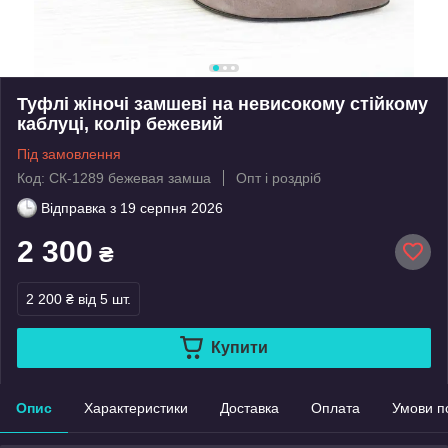
Туфлі жіночі замшеві на невисокому стійкому
каблуці, колір бежевий
Під замовлення
Код: СК-1289 бежевая замша
Опт і роздріб
Відправка з
19 серпня 2026
2 300
₴
2 200 ₴
від 5 шт.
Купити
Опис
Характеристики
Доставка
Оплата
Умови п