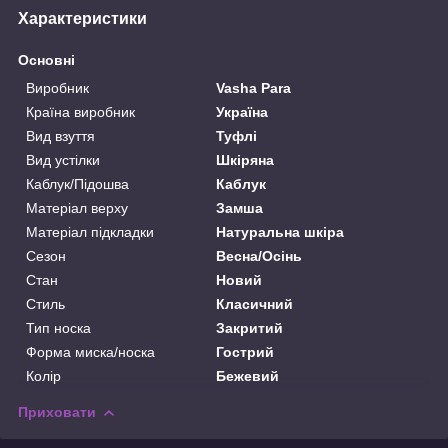
Характеристики
Основні
Виробник
Vasha Para
Країна виробник
Україна
Вид взуття
Туфлі
Вид устілки
Шкіряна
Каблук/Підошва
Каблук
Матеріал верху
Замша
Матеріал підкладки
Натуральна шкіра
Сезон
Весна/Осінь
Стан
Новий
Стиль
Класичний
Тип носка
Закритий
Форма миска/носка
Гострий
Колір
Бежевий
Приховати