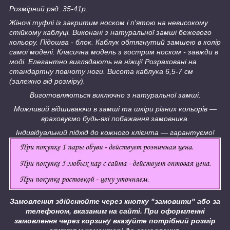
Розмірний ряд: 35-41р.
Жіночі туфлі із закритим носком і п'ятою на невисокому
стійкому каблуці. Виконані з натуральної замші бежевого
кольору. Підошва - блок. Каблук обтягнутий замшею в колір
самої моделі. Класична модель з гострим носком - завжди в
моді.
Елегантно виглядають на ніжці!
Розраховані на
стандартну повноту ноги. Висота каблука 6,5-7 см
(залежно від розміру).
Виготовляються виключно з натуральної замші.
Можливий відшиваючи в замші та шкіри різних кольорів ―
враховуємо будь-які побажання замовника.
Індивідуальний підхід до кожного клієнта ― гарантуємо!
Замовлення здійснюйте через кнопку "замовити" або за
телефоном, вказаним на сайті.
При оформленні
замовлення через корзину вказуйте потрібний розмір