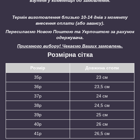
взуття у коментарі до замовлення.
Термін виготовлення близько 10-14 днів з моменту
внесення оплати (або авансу).
Пересилаємо Новою Поштою та Укрпоштою за рахунок
одержувача.
Приємного вибору! Чекаємо Ваших замовлень.
Розмірна сітка
Розмір
Довжина стопи
35р
23 см
36р
23,5 см
37р
24 см
38р
24,5 см
39р
25 см
40р
26 см
41р
26,5 см