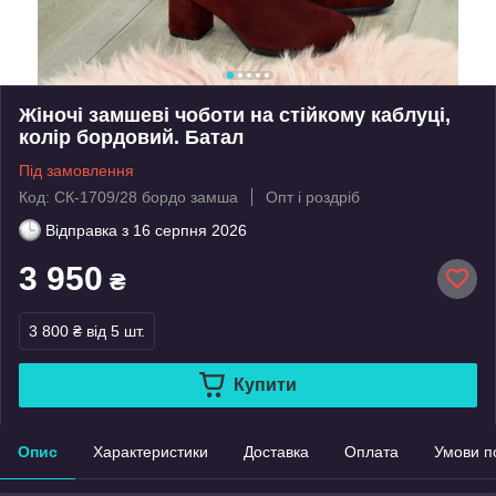
Жіночі замшеві чоботи на стійкому каблуці,
колір бордовий. Батал
Під замовлення
Код: СК-1709/28 бордо замша
Опт і роздріб
Відправка з
16 серпня 2026
3 950
₴
3 800 ₴
від 5 шт.
Купити
Опис
Характеристики
Доставка
Оплата
Умови п