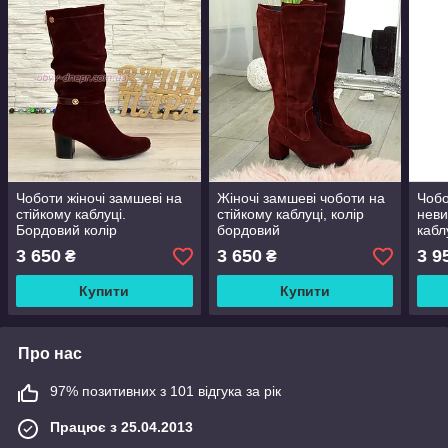
Чоботи жіночі замшеві на
Жіночі замшеві чоботи на
Чобо
стійкому каблуці.
стійкому каблуці, колір
неви
Бордовий колір
бордовий
кабл
3 650
3 650
3 9
₴
₴
Купити
Купити
Про нас
97% позитивних з 101 відгука за рік
Працює з 25.04.2013