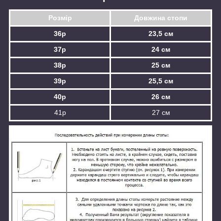
Розмір
Довжина стопи
36р
23,5 см
37р
24 см
38р
25 см
39р
25,5 см
40р
26 см
41р
27 см