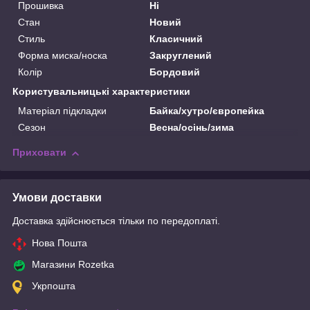
Прошивка
Ні
Стан
Новий
Стиль
Класичний
Форма миска/носка
Закруглений
Колір
Бордовий
Користувальницькі характеристики
Матеріал підкладки
Байка/хутро/європейка
Сезон
Весна/осінь/зима
Приховати
Умови доставки
Доставка здійснюється тільки по передоплаті.
Нова Пошта
Магазини Rozetka
Укрпошта