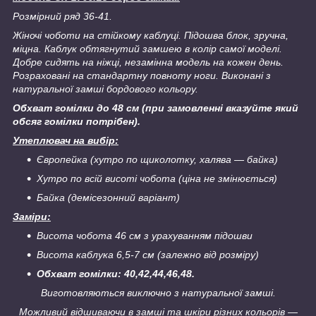
Розмірний ряд 36-41.
Жіночі чоботи на стійкому каблуці. Підошва блок, зручна,
міцна. Каблук обтягнутий замшею в колір самої моделі.
Добре сидять на ніжці, незамінна модель на кожен день.
Розраховані на стандартну повноту ноги. Виконані з
натуральної замші бордового кольору.
Обхват гомілки до 48 см (при замовленні вказуйте який
обсяг гомілки потрібен).
Утеплювач на вибір:
Європейка (хутро по щиколотку, халява ― байка)
Хутро по всій висоті чобота (ціна не змінюється)
Байка (демісезонний варіант)
Заміри:
Висота чобота 46 см з урахуванням підошви
Висота каблука 6,5-7 см (залежно від розміру)
Обхват гомілки: 40,42,44,46,48.
Виготовляються виключно з натуральної замші.
Можливий відшиваючи в замші та шкіри різних кольорів ―