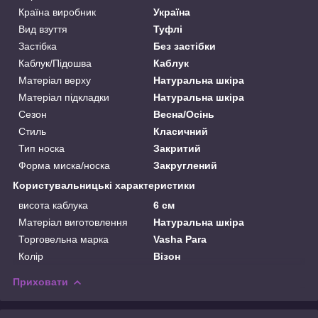
Країна виробник
Україна
Вид взуття
Туфлі
Застібка
Без застібки
Каблук/Підошва
Каблук
Матеріал верху
Натуральна шкіра
Матеріал підкладки
Натуральна шкіра
Сезон
Весна/Осінь
Стиль
Класичний
Тип носка
Закритий
Форма миска/носка
Закруглений
Користувальницькі характеристики
висота каблука
6 см
Матеріал виготовлення
Натуральна шкіра
Торговельна марка
Vasha Para
Колір
Візон
Приховати