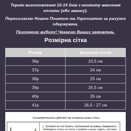
Термін виготовлення 10-14 днів з моменту внесення
оплати (або авансу).
Пересилаємо Новою Поштою та Укрпоштою за рахунок
одержувача.
Приємного вибору! Чекаємо Ваших замовлень.
Розмірна сітка
Розмір
Довжина стопи
36р
23,5 см
37р
24 см
38р
25 см
39р
25,5 см
40р
26 см
41р
26,5 - 27 см