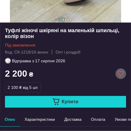
Туфлі жіночі шкіряні на маленькій шпильці,
колір візон
Під замовлення
Код: СК-1218/16 визон
Опт і роздріб
Відправка з
17 серпня 2026
2 200
₴
2 100 ₴
від 5 шт.
Купити
Опис
Характеристики
Доставка
Оплата
Умови п