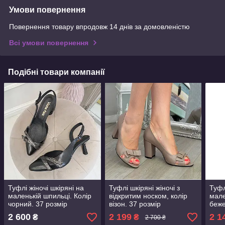
Умови повернення
Повернення товару впродовж 14 днів за домовленістю
Всі умови повернення
Подібні товари компанії
Туфлі жіночі шкіряні на
Туфлі шкіряні жіночі з
Туфл
маленькій шпильці. Колір
відкритим носком, колір
мале
чорний. 37 розмір
візон. 37 розмір
беже
2 600
2 199
2 1
₴
₴
2 700 ₴