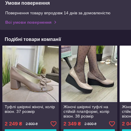
Умови повернення
Повернення товару впродовж 14 днів за домовленістю
Всі умови повернення
Подібні товари компанії
Туфлі шкіряні жіночі, колір
Жіночі шкіряні туфлі на
Жіно
візон. 37 розмір
стійкій платформі, колір
стій
візон. 38 розмір
візо
2 249
2 349
2 0
₴
₴
2 800 ₴
2 800 ₴