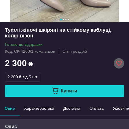
Туфлі жіночі шкіряні на стійкому каблуці,
колір візон
Готово до відправки
Код: СК-4200/1 кожа визон
Опт і роздріб
2 300
₴
2 200 ₴
від 5 шт.
Купити
Опис
Характеристики
Доставка
Оплата
Умови п
Опис