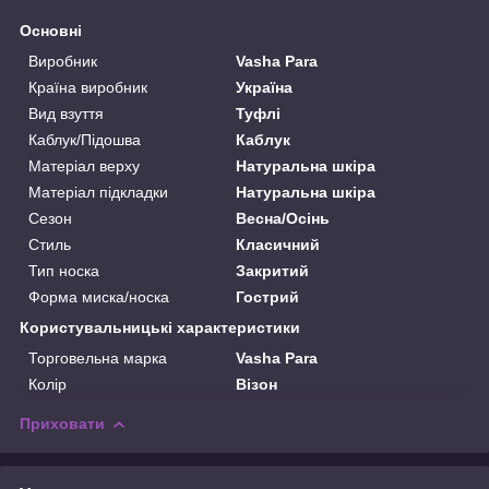
Основні
Виробник
Vasha Para
Країна виробник
Україна
Вид взуття
Туфлі
Каблук/Підошва
Каблук
Матеріал верху
Натуральна шкіра
Матеріал підкладки
Натуральна шкіра
Сезон
Весна/Осінь
Стиль
Класичний
Тип носка
Закритий
Форма миска/носка
Гострий
Користувальницькі характеристики
Торговельна марка
Vasha Para
Колір
Візон
Приховати