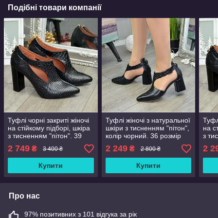
Подібні товари компанії
Туфлі чорні закриті жіночі
Туфлі жіночі з натуральної
Туфл
на стійкому підборі, шкіра
шкіри з тисненням "пітон",
на с
з тисненням "пітон". 39
колір чорний. 36 розмір
з ти
розмір
розм
2 749
2 249
2 2
₴
₴
3 400 ₴
2 800 ₴
Купити
Купити
Про нас
97% позитивних з 101 відгука за рік