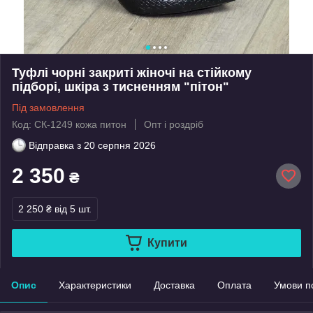
Туфлі чорні закриті жіночі на стійкому
підборі, шкіра з тисненням "пітон"
Під замовлення
Код: СК-1249 кожа питон
Опт і роздріб
Відправка з
20 серпня 2026
2 350
₴
2 250 ₴
від 5 шт.
Купити
Опис
Характеристики
Доставка
Оплата
Умови п