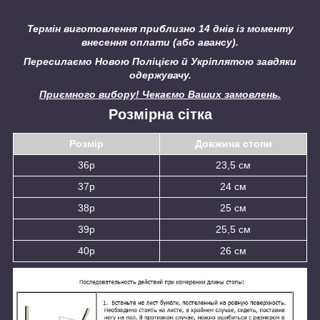
Термін виготовлення приблизно 14 днів із моменту
внесення оплати (або авансу).
Пересилаємо Новою Поліцією й Укріплятою завдяки
одержувачу.
Приємного вибору! Чекаємо Ваших замовлень.
Розмірна сітка
Розмір
Довжина стопи
36р
23,5 см
37р
24 см
38р
25 см
39р
25,5 см
40р
26 см