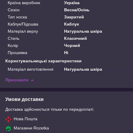
Країна виробник
Україна
Сезон
Весна/Осінь
Тип носка
Закритий
Каблук/Підошва
Каблук
Матеріал верху
Натуральна шкіра
Стиль
Класичний
Колір
Чорний
Прошивка
Ні
Користувальницькі характеристики
Матеріал виготовлення
Натуральна шкіра
Приховати
Умови доставки
Доставка здійснюється тільки по передоплаті.
Нова Пошта
Магазини Rozetka