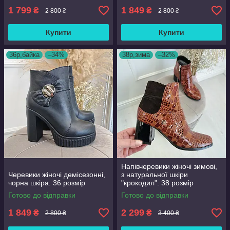
1 799
1 849
₴
₴
2 800 ₴
2 800 ₴
Купити
Купити
36р,байка
–34%
38р,зима
–32%
Напівчеревики жіночі зимові,
Черевики жіночі демісезонні,
з натуральної шкіри
чорна шкіра. 36 розмір
"крокодил". 38 розмір
Готово до відправки
Готово до відправки
1 849
2 299
₴
₴
2 800 ₴
3 400 ₴