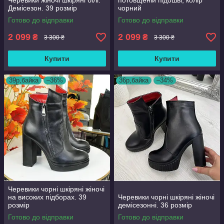
Черевики жіночі шкіряні білі.
потовщеній підошві, колір
Демісезон. 39 розмір
чорний
Готово до відправки
Готово до відправки
2 099
2 099
₴
₴
3 300 ₴
3 300 ₴
Купити
Купити
39р,байка
–36%
36р,байка
–34%
Черевики чорні шкіряні жіночі
на високих підборах. 39
Черевики чорні шкіряні жіночі
розмір
демісезонні. 36 розмір
Готово до відправки
Готово до відправки