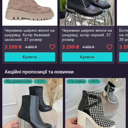
Черевики шкіряні жіночі на
Черевики шкіряні жіночі на
Боти
шнурівці. Колір бежевий
шнурівці, колір чорний. 37
на п
захисний. 37 розмір
розмір
39 р
3 299
3 299
3 2
₴
₴
4 800 ₴
4 800 ₴
Купити
Купити
Акційні пропозиції та новинки
36р,демисезон
–52%
37р,байка
–45%