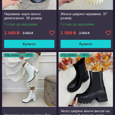
Черевики чорні жіночі
Жіночі шкіряні черевики. 37
демісезонні. 36 розмір
розмір
Готово до відправки
Готово до відправки
1 449
1 599
₴
₴
3 050 ₴
2 900 ₴
Купити
Купити
39р,байка
–36%
37р,байка
–36%
Челсі шкіряні жіночі високі на