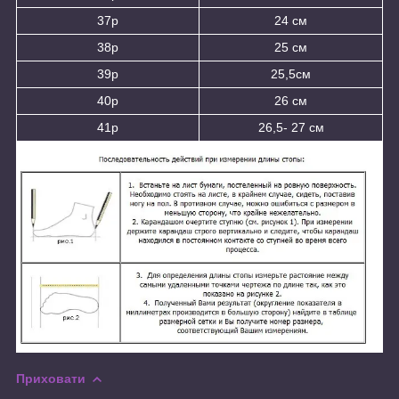
37р
24 см
38р
25 см
39р
25,5см
40р
26 см
41р
26,5- 27 см
Приховати