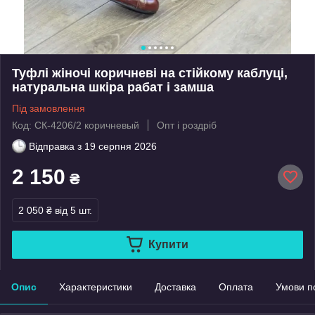
Туфлі жіночі коричневі на стійкому каблуці,
натуральна шкіра рабат і замша
Під замовлення
Код: СК-4206/2 коричневый
Опт і роздріб
Відправка з
19 серпня 2026
2 150
₴
2 050 ₴
від 5 шт.
Купити
Опис
Характеристики
Доставка
Оплата
Умови п