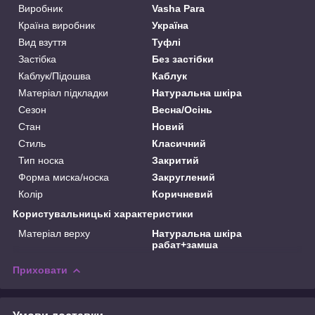
Виробник
Vasha Para
Країна виробник
Україна
Вид взуття
Туфлі
Застібка
Без застібки
Каблук/Підошва
Каблук
Матеріал підкладки
Натуральна шкіра
Сезон
Весна/Осінь
Стан
Новий
Стиль
Класичний
Тип носка
Закритий
Форма миска/носка
Закруглений
Колір
Коричневий
Користувальницькі характеристики
Матеріал верху
Натуральна шкіра
рабат+замша
Приховати