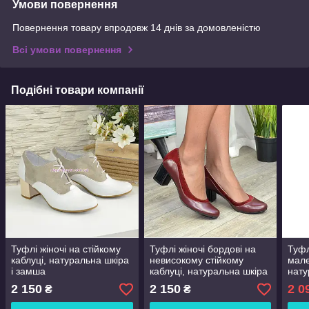
Умови повернення
Повернення товару впродовж 14 днів за домовленістю
Всі умови повернення
Подібні товари компанії
Туфлі жіночі на стійкому
Туфлі жіночі бордові на
Туфл
каблуці, натуральна шкіра
невисокому стійкому
мале
і замша
каблуці, натуральна шкіра
нату
і замша
39 р
2 150
2 150
2 0
₴
₴