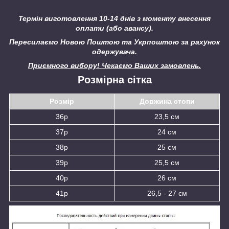
Термін виготовлення 10-14 днів з моменту внесення
оплати (або авансу).
Пересилаємо Новою Поштою та Укрпоштою за рахунок
одержувача.
Приємного вибору! Чекаємо Ваших замовлень.
Розмірна сітка
Розмір
Довжина стопи
36р
23,5 см
37р
24 см
38р
25 см
39р
25,5 см
40р
26 см
41р
26,5 - 27 см