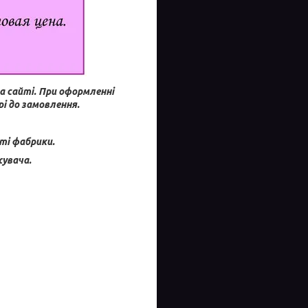
а сайті.
При оформленні
і до замовлення.
ті фабрики.
увача.