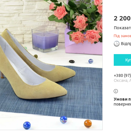
2 200
Показат
Під замо
Відп
Ку
+380 (97
Оксана, 
повернен