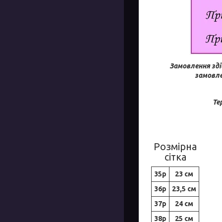
Замовлення зді
замовле
Те
Розмірна
сітка
35р
23 см
36р
23,5 см
37р
24 см
38р
25 см