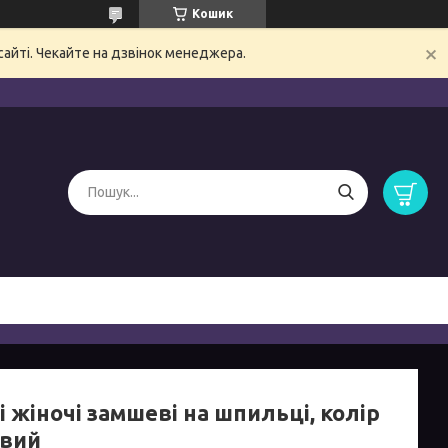
Кошик
сайті. Чекайте на дзвінок менеджера.
 жіночі замшеві на шпильці, колір
вий