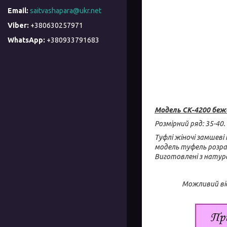
saitvashapara@ukr.net
+380630257971
+380933791683
Модель СК-4200 беж
Розмірний ряд: 35-40.
Туфлі жіночі замшеві
модель туфель розра
Виготовлені з натура
Можливий від