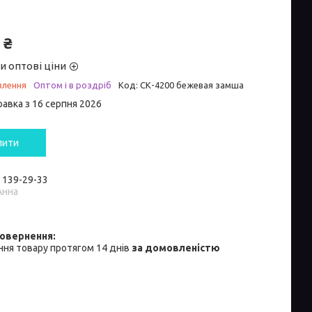
 ₴
и оптові ціни
влення
Оптом і в роздріб
Код:
СК-4200 бежевая замша
равка з 16 серпня 2026
пити
) 139-29-33
Анна
ня товару протягом 14 днів
за домовленістю