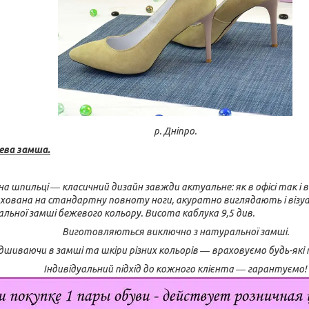
р. Дніпро.
ева замша.
 на шпильці ― класичний дизайн завжди актуальне: як в офісі так і
хована на стандартну повноту ноги, акуратно виглядають і візу
льної замші бежевого кольору. Висота каблука 9,5 див.
Виготовляються виключно з натуральної замші.
шиваючи в замші та шкіри різних кольорів ― враховуємо будь-які
Індивідуальний підхід до кожного клієнта ― гарантуємо!