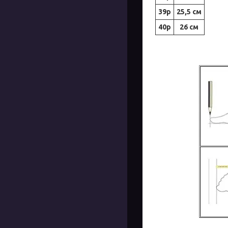
39р
25,5 см
40р
26 см