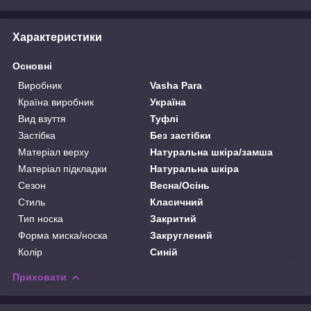
Характеристики
Основні
Виробник
Vasha Para
Країна виробник
Україна
Вид взуття
Туфлі
Застібка
Без застібки
Матеріал верху
Натуральна шкіра/замша
Матеріал підкладки
Натуральна шкіра
Сезон
Весна/Осінь
Стиль
Класичний
Тип носка
Закритий
Форма миска/носка
Закруглений
Колір
Синій
Приховати