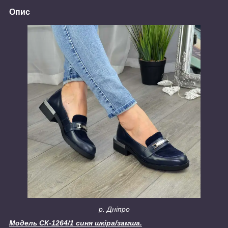
Опис
р. Дніпро
Модель СК-1264/1 синя шкіра/замша.