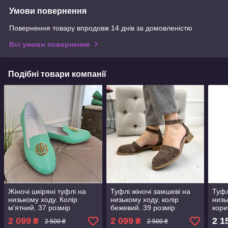
Умови повернення
Повернення товару впродовж 14 днів за домовленістю
Всі умови повернення
Подібні товари компанії
Жіночі шкіряні туфлі на
Туфлі жіночі замшеві на
Туфл
низькому ходу. Колір
низькому ходу, колір
низь
м'ятний. 37 розмір
бежевий. 39 розмір
кори
2 099
2 099
2 1
₴
₴
2 500 ₴
2 500 ₴