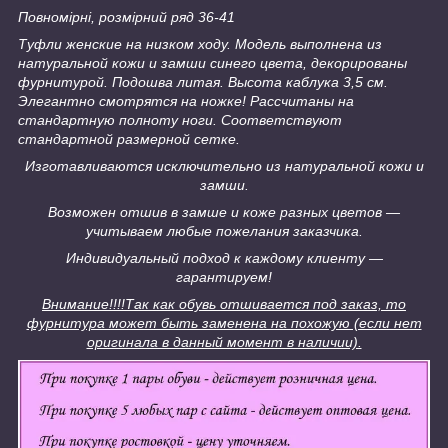
Повномірні, розмірний ряд 36-41
Туфли женские на низком ходу. Модель выполнена из
натуральной кожи и замши синего цвета, декорированы
фурнитурой. Подошва литая. Высота каблука 3,5 см.
Элегантно смотрятся на ножке! Рассчитаны на
стандартную полноту ноги. Соответствуют
стандартной размерной сетке.
Изготавливаются исключительно из натуральной кожи и
замши.
Возможен отшив в замше и коже разных цветов ―
учитываем любые пожелания заказчика.
Индивидуальный подход к каждому клиенту ―
гарантируем!
Внимание!!!!
Так как обувь отшивается под заказ, то
фурнитура может быть заменена на похожую (если нет
оригинала в данный момент в наличии).