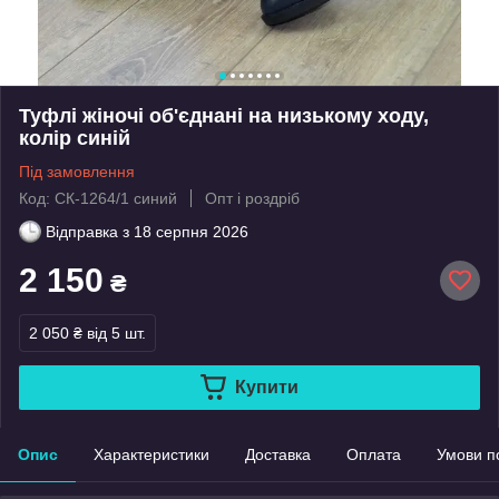
Туфлі жіночі об'єднані на низькому ходу,
колір синій
Під замовлення
Код: СК-1264/1 синий
Опт і роздріб
Відправка з
18 серпня 2026
2 150
₴
2 050 ₴
від 5 шт.
Купити
Опис
Характеристики
Доставка
Оплата
Умови п