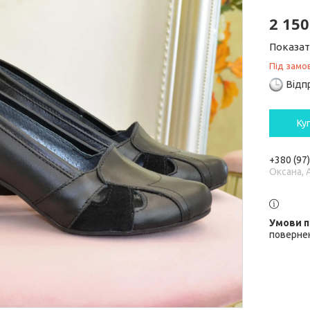
2 150
Показат
Під замо
Відп
Ку
+380 (97
Оксана, 
повернен