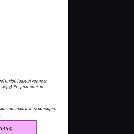
ї шкіри і замші чорного
зміру). Розраховані на
і та шкірі різних кольорів.
!