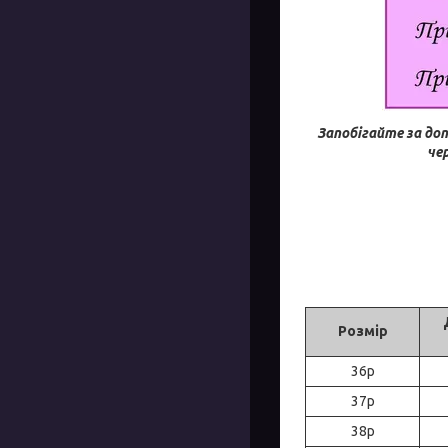
Запобігайте за до
че
Розмір
36р
37р
38р