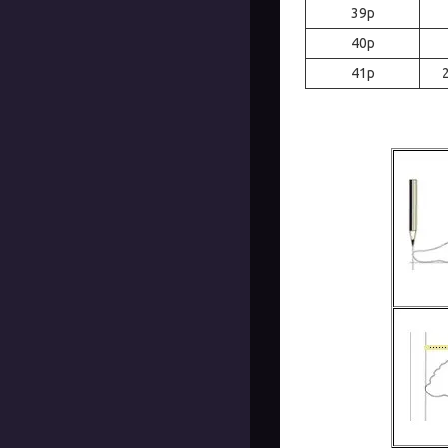
39р
40р
41р
2