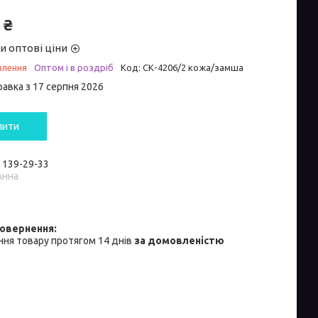
 ₴
и оптові ціни
влення
Оптом і в роздріб
Код:
СК-4206/2 кожа/замша
равка з 17 серпня 2026
пити
) 139-29-33
Анна
ня товару протягом 14 днів
за домовленістю