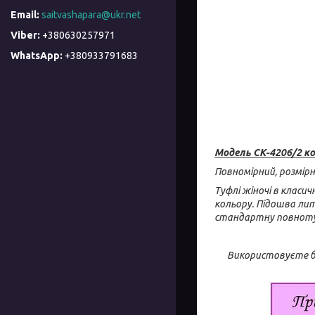
saitvashapara@ukr.net
+380630257971
+380933791683
Модель СК-4206/2 к
Повномірний, розмірн
Туфлі жіночі в класи
кольору. Підошва лита
стандартну повноту н
Використовуєте бу