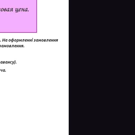
.
На оформленні замовлення
 замовлення.
авансу).
ча.