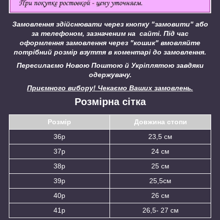
Замовлення здійснювати через кнопку "замовити" або
за телефоном, зазначеним на сайті.
Під час
оформлення замовлення через "кошик" вмовляйте
потрібний розмір взуття в коментарі до замовлення.
Пересилаємо Новою Поштою й Укріплятою завдяки
одержувачу.
Приємного вибору! Чекаємо Ваших замовлень.
Розмірна сітка
Розмір
Довжина стопи
36р
23,5 см
37р
24 см
38р
25 см
39р
25,5см
40р
26 см
41р
26,5- 27 см