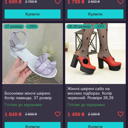
1 699
1 799
₴
₴
2 700 ₴
2 600 ₴
Купити
Купити
37 размер
–29%
38,39 размер
–29%
Жіночі шкіряні сабо на
Босоніжки жіночі шкіряні.
високих підборах. Колір
Колір лаванда. 37 розмір
червоний. Розміри 38,39
Готово до відправки
Готово до відправки
1 849
1 499
₴
₴
2 600 ₴
2 100 ₴
Купити
Купити