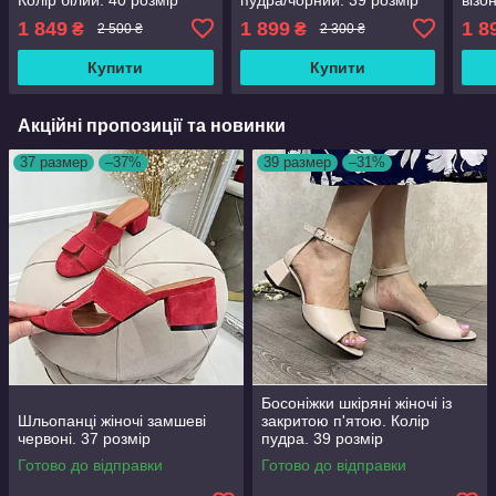
1 849
1 899
1 8
₴
₴
2 500 ₴
2 300 ₴
Купити
Купити
Акційні пропозиції та новинки
37 размер
–37%
39 размер
–31%
Босоніжки шкіряні жіночі із
Шльопанці жіночі замшеві
закритою п'ятою. Колір
червоні. 37 розмір
пудра. 39 розмір
Готово до відправки
Готово до відправки