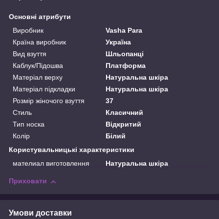
Основні атрибути
Виробник
Vasha Para
Країна виробник
Україна
Вид взуття
Шльопанці
Каблук/Підошва
Платформа
Матеріал верху
Натуральна шкіра
Матеріал підкладки
Натуральна шкіра
Розмір жіночого взуття
37
Стиль
Класичний
Тип носка
Відкритий
Колір
Білий
Користувальницькі характеристики
мателиал виготовлення
Натуральна шкіра
Приховати
Умови доставки