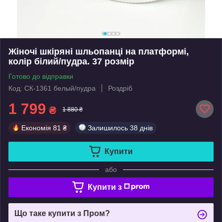
Жіночі шкіряні шльопанці на платформі,
колір білий/пудра. 37 розмір
Готово до відправки
Код: СК-1361 белый/пудра
Роздріб
1 799
₴
1 880 ₴
Економія
81 ₴
Залишилось
38 днів
Купити
або
Купити з
Що таке купити з Пром?