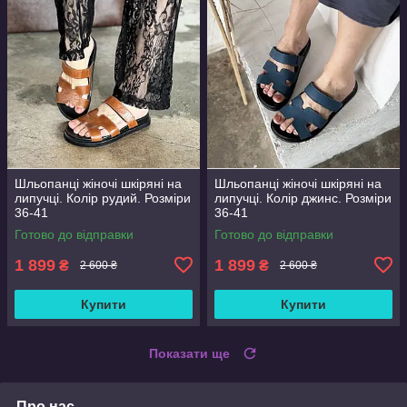
Шльопанці жіночі шкіряні на
Шльопанці жіночі шкіряні на
липучці. Колір рудий. Розміри
липучці. Колір джинс. Розміри
36-41
36-41
Готово до відправки
Готово до відправки
1 899
1 899
₴
₴
2 600 ₴
2 600 ₴
Купити
Купити
Показати ще
Про нас