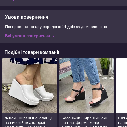
Умови повернення
Повернення товару впродовж 14 днів за домовленістю
Всі умови повернення
Подібні товари компанії
Жіночі шкіряні шльопанці
Босоніжки шкіряні жіночі
Шльо
на високій платформі.
на платформі, колір
на н
Колір білий. 40 розмір
пудра/чорний. 39 розмір
візо