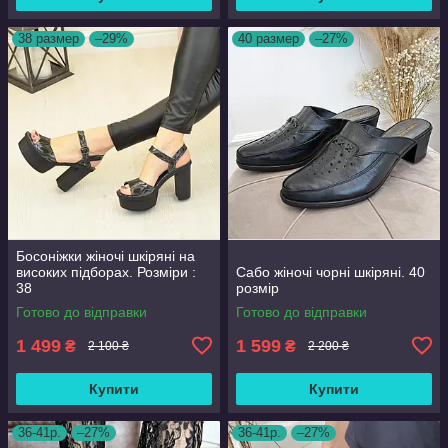
38 размер
–29%
40 размер
–27%
Босоніжки жіночі шкіряні на
високих підборах. Розміри :
Сабо жіночі чорні шкіряні. 40
38
розмір
Готово до відправки
Готово до відправки
1 499
1 599
₴
₴
2 100 ₴
2 200 ₴
Купити
Купити
36-41р.
–27%
36-41р.
–27%