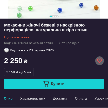
Мокасини жіночі бежеві з наскрізною
перфорацією, натуральна шкіра сатин
Під замовлення
Код: СК-1202/3 бежевый сатин
Опт і роздріб
Відправка з
20 серпня 2026
2 250
₴
2 150 ₴
від 5 шт.
Купити
Опис
Характеристики
Доставка
Оплата
Умови п