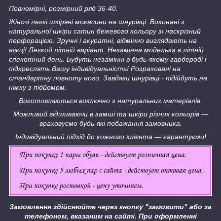
Повномірні, розмірний ряд 36-40.
Жіночі легкі шкіряні мокасини на шнурівці. Виконані з
натуральної шкіри сатин бежевого кольору зі наскрізний
перфорацією. Зручні і акуратні, відмінно виглядають на
ніжці! Легкий літній варіант. Незамінна моделька в літній
спекотний день. Будуть незамінні в будь-якому гардеробі і
підкреслять Вашу індивідуальність! Розраховані на
стандартну повноту ноги. Завдяки шнурівці - підійдуть на
ніжку з підйомом.
Виготовляються виключно з натуральних матеріалів.
Можливий відшиваючи в замші та шкіри різних кольорів ―
враховуємо будь-які побажання замовника.
Індивідуальний підхід до кожного клієнта ― гарантуємо!
Замовлення здійснюйте через кнопку "замовити" або за
телефоном, вказаним на сайті.
При оформленні