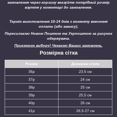
замовлення через корзину вказуйте потрібний розмір
взуття у коментарі до замовлення.
Термін виготовлення 10-14 днів з моменту внесення
оплати (або авансу).
Пересилаємо Новою Поштою та Укрпоштою за рахунок
одержувача.
Приємного вибору! Чекаємо Ваших замовлень.
Розмірна сітка
Розмір
Довжина стопи
36р
23,5 см
37р
24 см
38р
25 см
39р
25,5 см
40р
26 см
41р
26,5-27 см