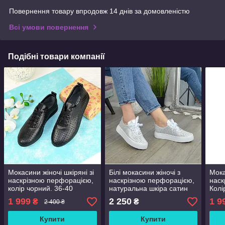
Повернення товару впродовж 14 днів за домовленістю
Всі умови повернення
Подібні товари компанії
Мокасини жіночі шкіряні зі
Білі мокасини жіночі з
Мока
наскрізною перфорацією,
наскрізною перфорацією,
наск
колір чорний. 36-40
натуральна шкіра сатин
Колі
розміри
розм
1 999
2 250
1 9
₴
₴
2 400 ₴
Купити
Купити