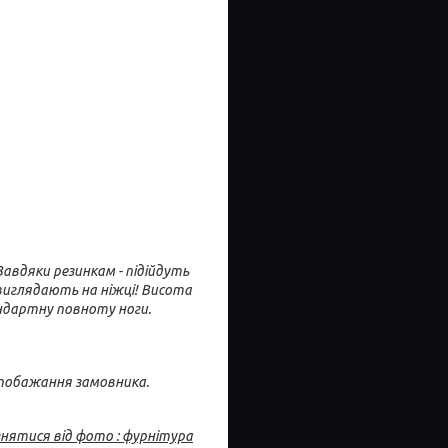
Завдяки резинкам - підійдуть
 виглядають на ніжці! Висота
андартну повноту ноги.
 побажання замовника.
знятися від фото : фурнітура