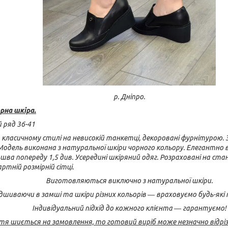
р. Дніпро.
рна шкіра.
й ряд 36-41
 в класичному стилі на невисокій танкетці, декоровані фурнітурою. 
 Модель виконана з натуральної шкіри чорного кольору. Елегантно
ошва попереду 1,5 див. Усередині шкіряний одяг. Розраховані на ст
тній розмірній сітці.
Виготовляються виключно з натуральної шкіри.
шиваючи в замші та шкіри різних кольорів ― враховуємо будь-які
Індивідуальний підхід до кожного клієнта ― гарантуємо!
тя шиється на замовлення, то готовий виріб може незначно відрі