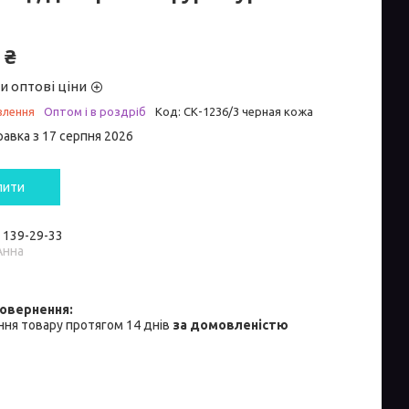
 ₴
и оптові ціни
влення
Оптом і в роздріб
Код:
СК-1236/3 черная кожа
равка з 17 серпня 2026
пити
) 139-29-33
Анна
ня товару протягом 14 днів
за домовленістю