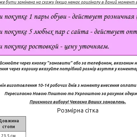
е бути замінена на схожу (якщо немає оригіналу в даний момент в
йснюйте через кнопку "замовити" або за телефоном, вказаним н
ння через корзину вказуйте потрібний розмір взуття у коментар
мін виготовлення 10-14 робочих днів з моменту внесення оплати 
Пересилаємо Новою Поштою та Укрпоштою за рахунок одерж
Приємного вибору! Чекаємо Ваших замовлень.
Розмірна сітка
Довжина
стопи
23,5 см