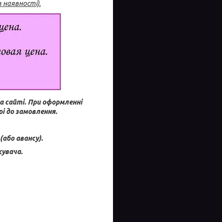
 наявності).
а сайті.
При оформленні
і до замовлення.
(або авансу).
увача.