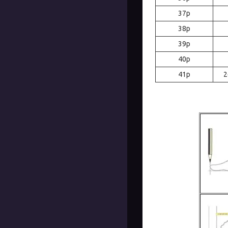
37р
38р
39р
40р
41р
2