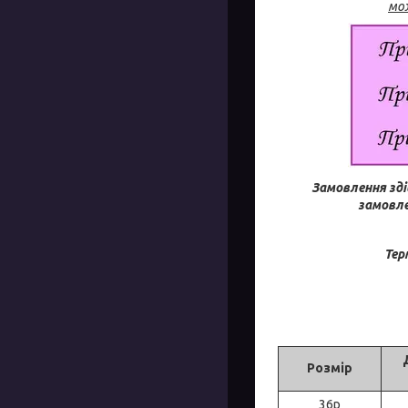
мож
Замовлення зді
замовле
Тер
Розмір
36р