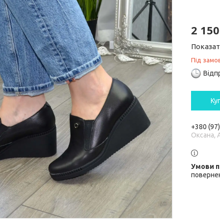
2 150
Показат
Під замо
Відп
Ку
+380 (97
Оксана, 
повернен