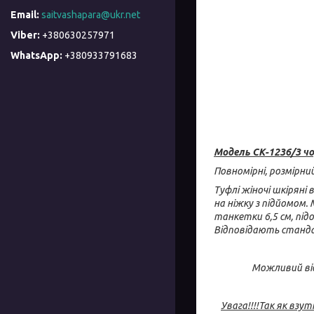
saitvashapara@ukr.net
+380630257971
+380933791683
Модель СК-1236/3 чо
Повномірні, розмірни
Туфлі жіночі шкіряні
на ніжку з підйомом.
танкетки 6,5 см, під
Відповідають стандар
Можливий від
Увага!!!!
Так як взут