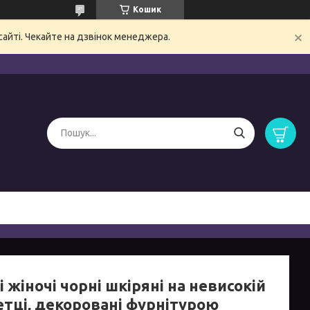
Кошик
сайті. Чекайте на дзвінок менеджера.
 жіночі чорні шкіряні на невисокій
етці, декоровані фурнітурою