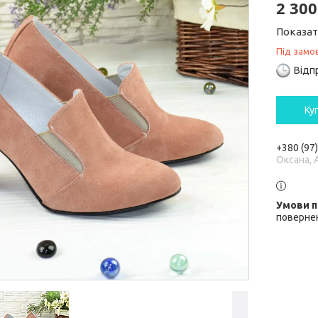
2 300
Показат
Під замо
Відп
Ку
+380 (97
Оксана, 
повернен