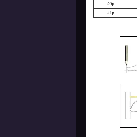
40р
41р