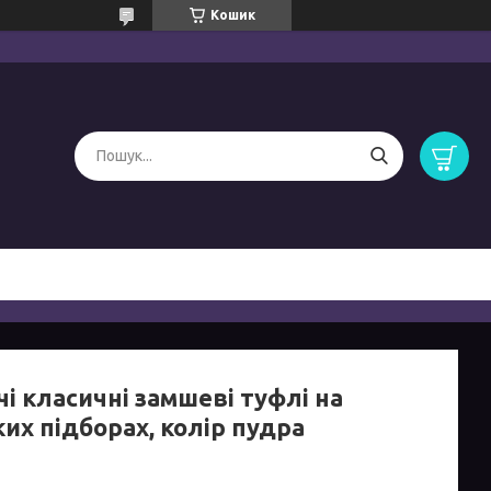
Кошик
і класичні замшеві туфлі на
их підборах, колір пудра