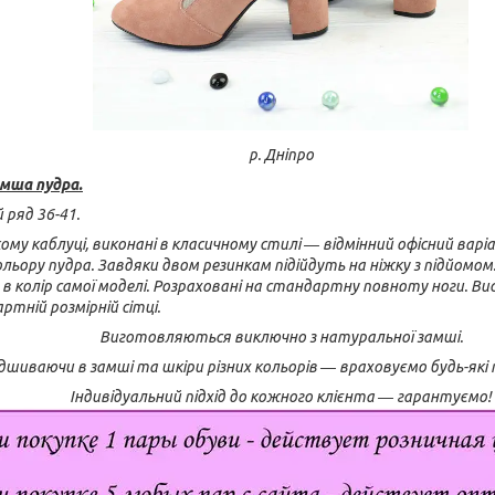
р. Дніпро
мша пудра.
 ряд 36-41.
кому каблуці, виконані в класичному стилі ― відмінний офісний варі
льору пудра. Завдяки двом резинкам підійдуть на ніжку з підйомом
колір самої моделі. Розраховані на стандартну повноту ноги. Вис
тній розмірній сітці.
Виготовляються виключно з натуральної замші.
шиваючи в замші та шкіри різних кольорів ― враховуємо будь-які
Індивідуальний підхід до кожного клієнта ― гарантуємо!