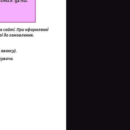
а сайті.
При оформленні
і до замовлення.
авансу).
увача.