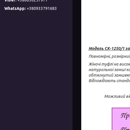
+380933791683
Модель СК-1250/1 за
Повномірні, розмірний
Жіночі туфлі на висо
натуральної замші ко
обтягнутий замшею в 
Відповідають стандар
Можливий від