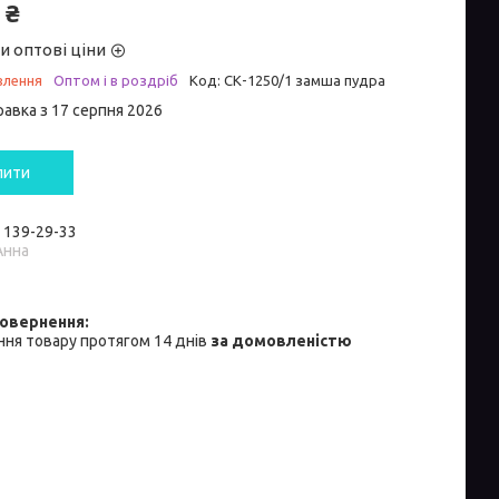
 ₴
и оптові ціни
влення
Оптом і в роздріб
Код:
СК-1250/1 замша пудра
равка з 17 серпня 2026
пити
) 139-29-33
Анна
ня товару протягом 14 днів
за домовленістю