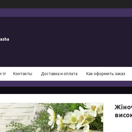
asha
и
Контакты
Доставка и оплата
Как оформить заказ
Жіноч
висок