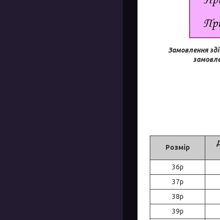
Замовлення зді
замовле
Розмір
36р
37р
38р
39р