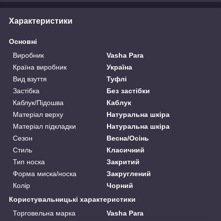
Характеристики
Основні
Виробник
Vasha Para
Країна виробник
Україна
Вид взуття
Туфлі
Застібка
Без застібки
Каблук/Підошва
Каблук
Матеріал верху
Натуральна шкіра
Матеріал підкладки
Натуральна шкіра
Сезон
Весна/Осінь
Стиль
Класичний
Тип носка
Закритий
Форма миска/носка
Закруглений
Колір
Чорний
Користувальницькі характеристики
Торговельна марка
Vasha Para