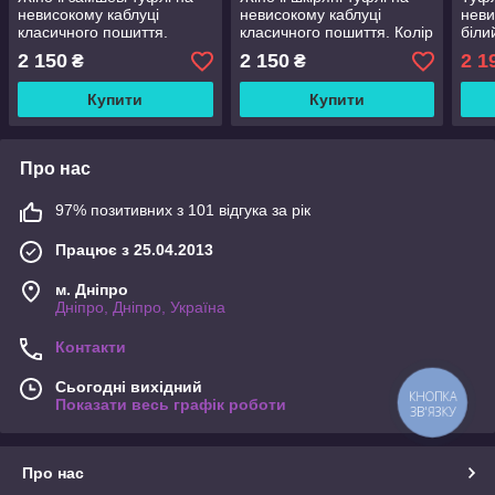
невисокому каблуці
невисокому каблуці
неви
класичного пошиття.
класичного пошиття. Колір
біли
бордовий
2 150
2 150
2 1
₴
₴
Купити
Купити
Про нас
97% позитивних з 101 відгука за рік
Працює з 25.04.2013
м. Дніпро
Дніпро, Дніпро, Україна
Контакти
Сьогодні вихідний
КНОПКА
Показати весь графік роботи
ЗВ'ЯЗКУ
Про нас