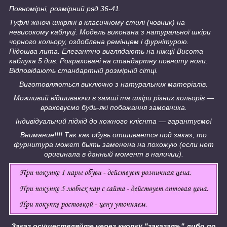
Повномірні, розмірний ряд 36-41.
Туфлі жіночі шкіряні в класичному стилі (човник) на
невисокому каблуці. Модель виконана з натуральної шкіри
чорного кольору, оздоблена ремінцем і фурнітурою.
Підошва лита. Елегантно виглядають на ніжці! Висота
каблука 5 див. Розраховані на стандартну повноту ноги.
Відповідають стандартній розмірній сітці.
Виготовляються виключно з натуральних матеріалів.
Можливий відшиваючи в замші та шкіри різних кольорів ―
враховуємо будь-які побажання замовника.
Індивідуальний підхід до кожного клієнта ― гарантуємо!
Внимание!!!! Так как обувь отшивается под заказ, то
фурнитура может быть заменена на похожую (если нет
оригинала в данный момент в наличии).
Заказ осуществляйте через кнопку "заказать" либо по