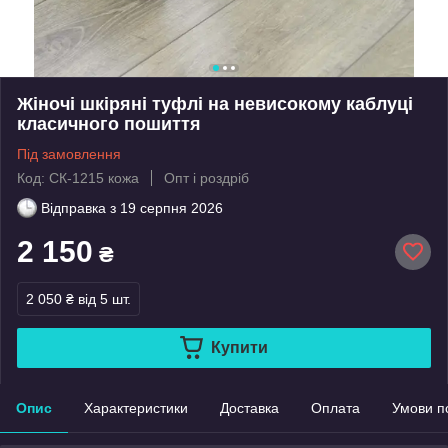
Жіночі шкіряні туфлі на невисокому каблуці
класичного пошиття
Під замовлення
Код: СК-1215 кожа
Опт і роздріб
Відправка з
19 серпня 2026
2 150
₴
2 050 ₴
від 5 шт.
Купити
Опис
Характеристики
Доставка
Оплата
Умови п