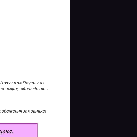
і зручні підійдуть для
овномірні, відповідають
 побажання замовника!