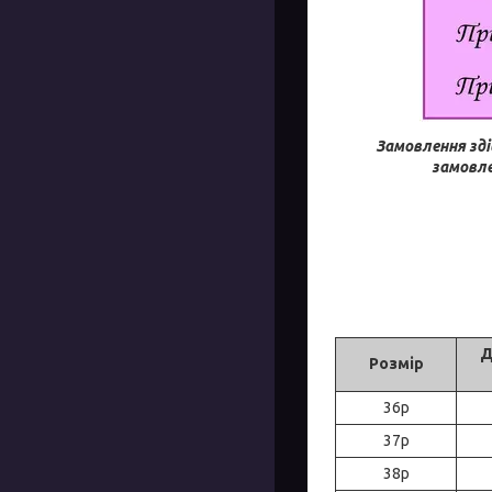
Замовлення зді
замовле
Д
Розмір
36р
37р
38р