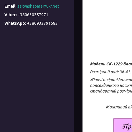
saitvashapara@ukr.net
+380630257971
+380933791683
Модель СК-1229 бла
Розмірний ряд: 36-41.
Жіночі шкіряні балетк
повсякденного носінн
стандартній розмірні
Можливий від