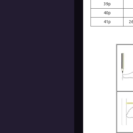
39р
40р
41р
26