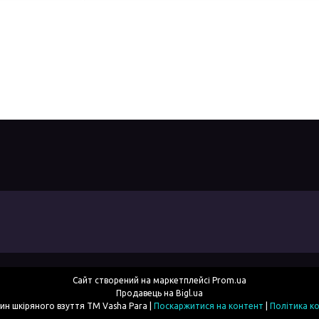
Сайт створений на маркетплейсі
Prom.ua
Продавець на Bigl.ua
Інтернет-магазин шкіряного взуття ТМ Vasha Para |
Поскаржитися на контент
|
Політика к