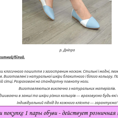
р. Дніпро
китний/білий.
и класичного пошиття з загостреним носком. Стильні і модні, легкі 
я. Виготовлені з натуральної шкіри блакитного і білого кольору. П
й сітці. Розраховані на стандартну повноту ноги.
Виготовляються виключно з натуральних матеріалів.
шиваючи в замші та шкіри різних кольорів ― враховуємо будь-які
Індивідуальний підхід до кожного клієнта ― гарантуємо!