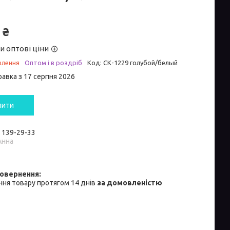
 ₴
и оптові ціни
влення
Оптом і в роздріб
Код:
СК-1229 голубой/белый
равка з 17 серпня 2026
пити
) 139-29-33
Анна
ня товару протягом 14 днів
за домовленістю