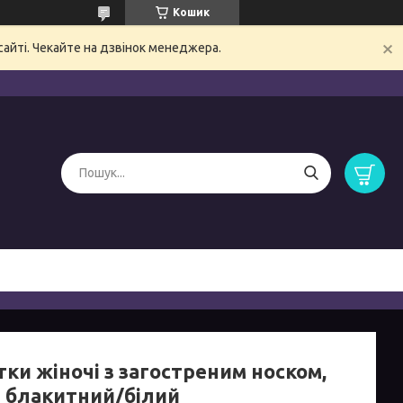
Кошик
сайті. Чекайте на дзвінок менеджера.
ки жіночі з загостреним носком,
р блакитний/білий