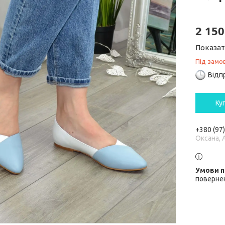
2 150
Показат
Під замо
Відп
Ку
+380 (97
Оксана, 
повернен