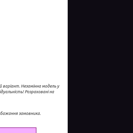
й варіант. Незамінна модель у
ідуальність! Розраховані на
побажання замовника.