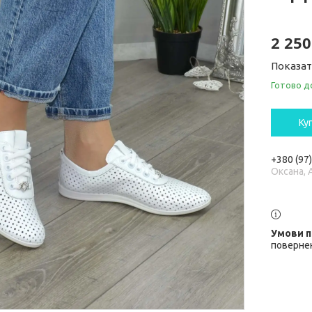
2 250
Показат
Готово д
Ку
+380 (97
Оксана, 
повернен