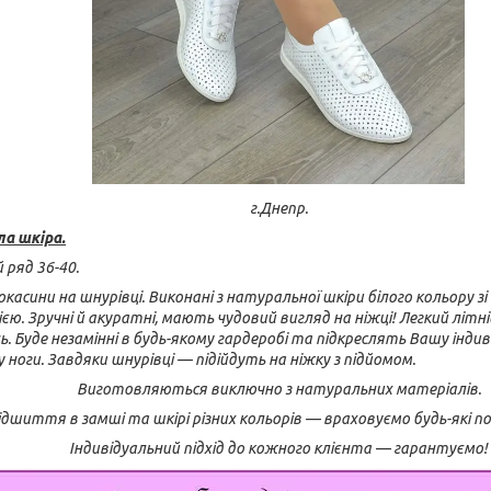
г.Днепр.
ла шкіра.
 ряд 36-40.
мокасини на шнурівці. Виконані з натуральної шкіри білого кольору зі
єю. Зручні й акуратні, мають чудовий вигляд на ніжці! Легкий літні
ь. Буде незамінні в будь-якому гардеробі та підкреслять Вашу індив
оги. Завдяки шнурівці — підійдуть на ніжку з підйомом.
Виготовляються виключно з натуральних матеріалів.
дшиття в замші та шкірі різних кольорів — враховуємо будь-які 
Індивідуальний підхід до кожного клієнта — гарантуємо!