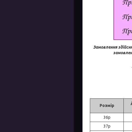
Замовлення здійсн
замовлен
Розмір
36р
37р