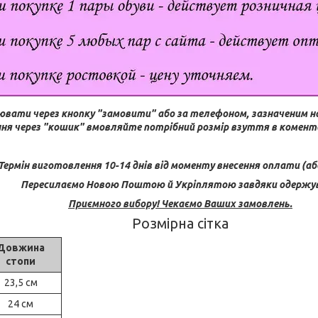
ювати через кнопку "замовити" або за телефоном, зазначеним н
ня через "кошик" вмовляйте потрібний розмір взуття в комента
Термін виготовлення 10-14 днів від моменту внесення оплати (або
Пересилаємо Новою Поштою й Укріплятою завдяки одержув
Приємного вибору! Чекаємо Ваших замовлень.
Розмірна сітка
Довжина
стопи
23,5 см
24 см