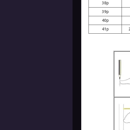
38р
39р
40р
41р