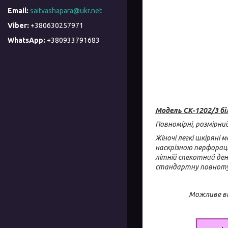
saitvashapara@ukr.net
+380630257971
+380933791683
Модель СК-1202/3 бі
Повномірні, розмірний
Жіночі легкі шкіряні 
наскрізною перфораці
літній спекотний ден
стандартну повноту н
Можливе ві