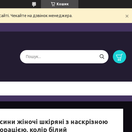
Кошик
сайті. Чекайте на дзвінок менеджера.
сини жіночі шкіряні з наскрізною
орацією, колір білий