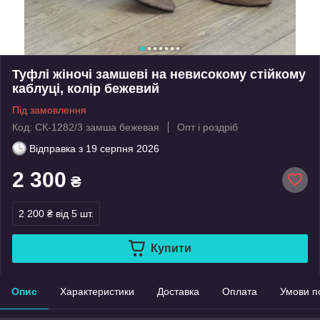
Туфлі жіночі замшеві на невисокому стійкому
каблуці, колір бежевий
Під замовлення
Код: СК-1282/3 замша бежевая
Опт і роздріб
Відправка з
19 серпня 2026
2 300
₴
2 200 ₴
від 5 шт.
Купити
Опис
Характеристики
Доставка
Оплата
Умови п