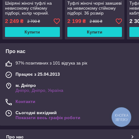
Шкіряні жіночі туфлі на
Туфлі жіночі чорні замшеві
Туфл
невисокому стійкому
на невисокому стійкому
неви
підборі, колір чорний.
підборі. 36 розмір
кабл
Розміри 36-41
2 249
2 199
2 3
₴
₴
2 700 ₴
2 800 ₴
Купити
Купити
Про нас
97% позитивних з 101 відгука за рік
Працює з 25.04.2013
м. Дніпро
Дніпро, Дніпро, Україна
Контакти
Сьогодні вихідний
КНОПКА
Показати весь графік роботи
ЗВ'ЯЗКУ
Про нас