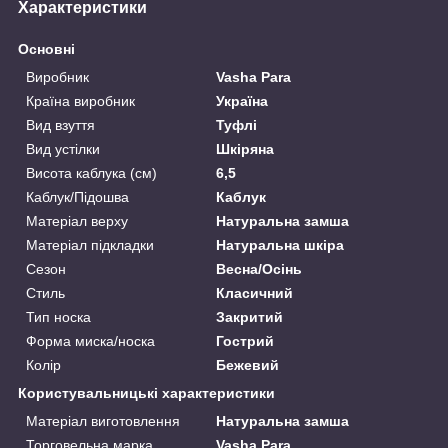
Характеристики
Основні
Виробник
Vasha Para
Країна виробник
Україна
Вид взуття
Туфлі
Вид устілки
Шкіряна
Висота каблука (см)
6,5
Каблук/Підошва
Каблук
Матеріал верху
Натуральна замша
Матеріал підкладки
Натуральна шкіра
Сезон
Весна/Осінь
Стиль
Класичний
Тип носка
Закритий
Форма миска/носка
Гострий
Колір
Бежевий
Користувальницькі характеристики
Матеріал виготовлення
Натуральна замша
Торговельна марка
Vasha Para