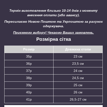
Термін виготовлення близько 10-14 днів з моменту
внесення оплати (або авансу).
Пересилаємо Новою Поштою та Укрпоштою за рахунок
одержувача.
Приємного вибору! Чекаємо Ваших замовлень.
Розмірна сітка
Розмір
Довжина стопи
35р
23 см
36р
23,5 см
37р
24 см
38р
24,5 см
39р
25 см
40р
26 см
41р
26,5-27 см