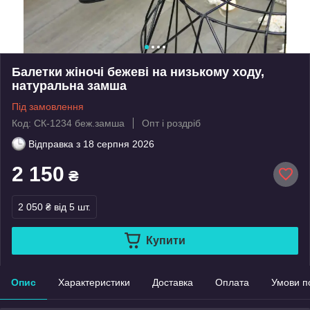
Балетки жіночі бежеві на низькому ходу,
натуральна замша
Під замовлення
Код: СК-1234 беж.замша
Опт і роздріб
Відправка з
18 серпня 2026
2 150
₴
2 050 ₴
від 5 шт.
Купити
Опис
Характеристики
Доставка
Оплата
Умови п