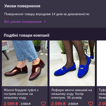
Умови повернення
Повернення товару впродовж 14 днів за домовленістю
Всі умови повернення
Подібні товари компанії
Жіночі бордові туфлі з
Лофери жіночі замшеві на
Туфл
гострим носком на
низькому ходу. Колір
низь
низькому ходу,
електрик. 36 розмір
беже
натуральна шкіра та
2 099
2 099
2 0
₴
₴
2 550 ₴
2 500 ₴
замша. 41 розмір