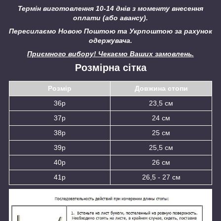
Термін виготовлення 10-14 днів з моменту внесення
оплати (або авансу).
Пересилаємо Новою Поштою та Укрпоштою за рахунок
одержувача.
Приємного вибору! Чекаємо Ваших замовлень.
Розмірна сітка
Розмір
Довжина стопи
36р
23,5 см
37р
24 см
38р
25 см
39р
25,5 см
40р
26 см
41р
26,5 - 27 см