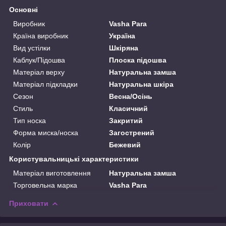
Основні
Виробник
Vasha Para
Країна виробник
Україна
Вид устілки
Шкіряна
Каблук/Підошва
Плоска підошва
Матеріал верху
Натуральна замша
Матеріал підкладки
Натуральна шкіра
Сезон
Весна/Осінь
Стиль
Класичний
Тип носка
Закритий
Форма миска/носка
Загострений
Колір
Бежевий
Користувальницькі характеристики
Матеріал виготовлення
Натуральна замша
Торговельна марка
Vasha Para
Приховати