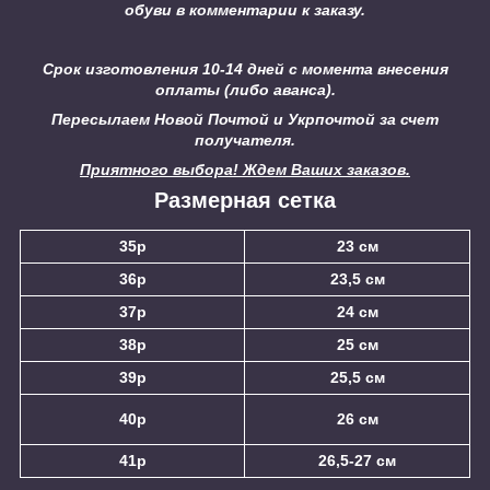
обуви в комментарии к заказу.
Срок изготовления 10-14 дней с момента внесения
оплаты (либо аванса).
Пересылаем Новой Почтой и Укрпочтой за счет
получателя.
Приятного выбора! Ждем Ваших заказов.
Размерная сетка
35р
23 см
36р
23,5 см
37р
24 см
38р
25 см
39р
25,5 см
40р
26 см
41р
26,5-27 см