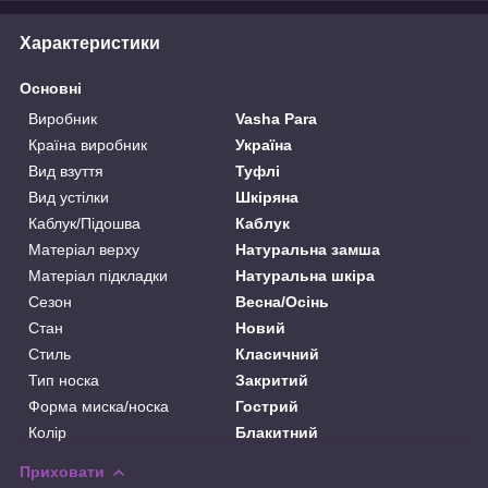
Характеристики
Основні
Виробник
Vasha Para
Країна виробник
Україна
Вид взуття
Туфлі
Вид устілки
Шкіряна
Каблук/Підошва
Каблук
Матеріал верху
Натуральна замша
Матеріал підкладки
Натуральна шкіра
Сезон
Весна/Осінь
Стан
Новий
Стиль
Класичний
Тип носка
Закритий
Форма миска/носка
Гострий
Колір
Блакитний
Приховати