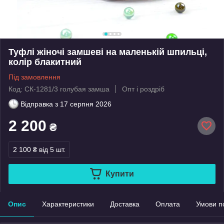
Туфлі жіночі замшеві на маленькій шпильці,
колір блакитний
Під замовлення
Код: СК-1281/3 голубая замша
Опт і роздріб
Відправка з
17 серпня 2026
2 200
₴
2 100 ₴
від 5 шт.
Купити
Опис
Характеристики
Доставка
Оплата
Умови п