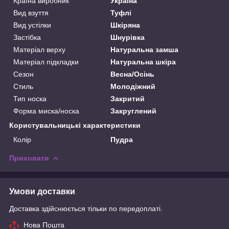
Країна виробник
Україна
Вид взуття
Туфлі
Вид устілки
Шкіряна
Застібка
Шнурівка
Матеріал верху
Натуральна замша
Матеріал підкладки
Натуральна шкіра
Сезон
Весна/Осінь
Стиль
Молодіжний
Тип носка
Закритий
Форма миска/носка
Закруглений
Користувальницькі характеристики
Колір
Пудра
Приховати
Умови доставки
Доставка здійснюється тільки по передоплаті.
Нова Пошта