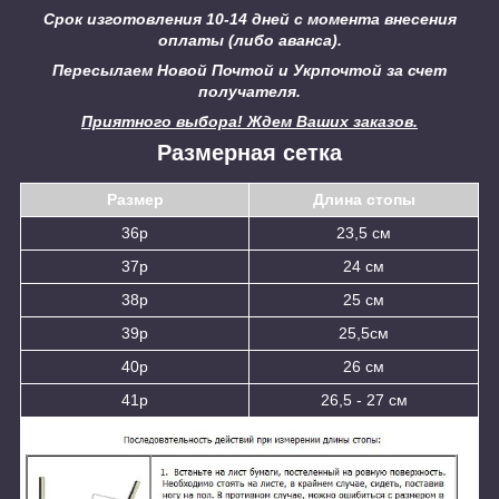
Срок изготовления 10-14 дней с момента внесения
оплаты (либо аванса).
Пересылаем Новой Почтой и Укрпочтой за счет
получателя.
Приятного выбора! Ждем Ваших заказов.
Размерная сетка
Размер
Длина стопы
36р
23,5 см
37р
24 см
38р
25 см
39р
25,5см
40р
26 см
41р
26,5 - 27 см