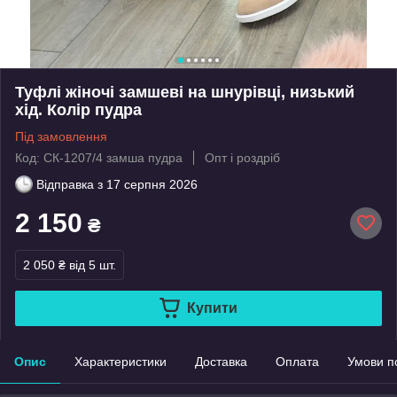
Туфлі жіночі замшеві на шнурівці, низький
хід. Колір пудра
Під замовлення
Код: СК-1207/4 замша пудра
Опт і роздріб
Відправка з
17 серпня 2026
2 150
₴
2 050 ₴
від 5 шт.
Купити
Опис
Характеристики
Доставка
Оплата
Умови п