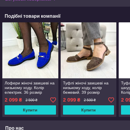
Подібні товари компанії
Лофери жіночі замшеві на
Туфлі жіночі замшеві на
Туфл
низькому ходу. Колір
низькому ходу, колір
шнур
електрик. 36 розмір
бежевий. 39 розмір
Колі
2 099
2 099
2 0
₴
₴
2 500 ₴
2 500 ₴
Купити
Купити
Про нас