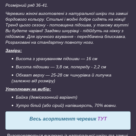
Розмірний ряд 36-41.
Черевики жіночі виготовлені з натуральної шкіри та замші
бордового кольору. Стильні і модні добре сидять на ніжці!
Тренд цього сезону - потовщена підошва, у такому взутті
Ви будете чарівні! Завдяки шнурівці - підійдуть на ніжку з
підйомом. Для зручного взування - передбачена блискавка.
Розраховані на стандартну повноту ноги.
Заміри:
Висота з урахуванням підошви ― 16 см
Висота підошви ― 3,8 см, попереду - 2,2 см
Обхват верху ― 25-28 см +шнурівка й липучка
(залежно від розміру)
Утеплювач на вибір:
Байка (демісезонний варіант)
Хутро білий (або сірий) напівшерсть, 70% вовни.
Весь асортимент черевик
ТУТ
Виготовляються виключно із натуральної шкіри та замші.