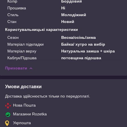
Колір
Бордовий
Прошивка
Ні
Стиль
Молодіжний
Стан
Новий
Користувальницькі характеристики
Сезон
Весна/осінь/зима
Матеріал підкладки
Байка/ хутро на вибір
Матеріал верху
Натуральна замша + шкіра
Каблук/Підошва
потовщена підошва
Приховати
Умови доставки
Доставка здійснюється тільки по передоплаті.
Нова Пошта
Магазини Rozetka
Укрпошта