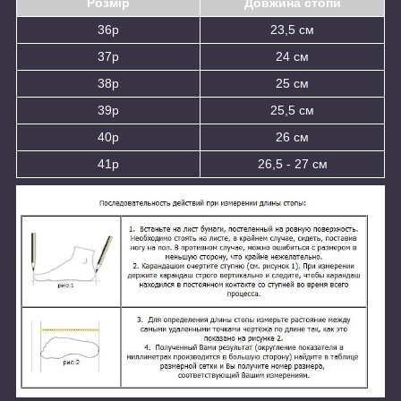
Розмір
Довжина стопи
36р
23,5 см
37р
24 см
38р
25 см
39р
25,5 см
40р
26 см
41р
26,5 - 27 см