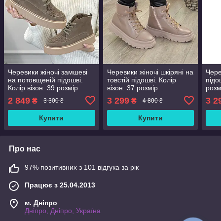
Черевики жіночі замшеві
Черевики жіночі шкіряні на
Чере
на потовщеній підошві.
товстій підошві. Колір
підо
Колір візон. 39 розмір
візон. 37 розмір
розм
2 849
3 299
3 2
₴
₴
3 300 ₴
4 800 ₴
Купити
Купити
Про нас
97% позитивних з 101 відгука за рік
Працює з 25.04.2013
м. Дніпро
Дніпро, Дніпро, Україна