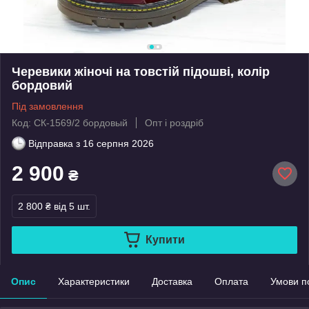
Черевики жіночі на товстій підошві, колір
бордовий
Під замовлення
Код: СК-1569/2 бордовый
Опт і роздріб
Відправка з
16 серпня 2026
2 900
₴
2 800 ₴
від 5 шт.
Купити
Опис
Характеристики
Доставка
Оплата
Умови п