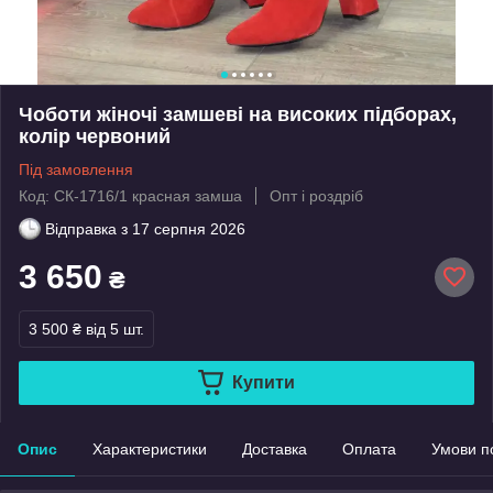
Чоботи жіночі замшеві на високих підборах,
колір червоний
Під замовлення
Код: СК-1716/1 красная замша
Опт і роздріб
Відправка з
17 серпня 2026
3 650
₴
3 500 ₴
від 5 шт.
Купити
Опис
Характеристики
Доставка
Оплата
Умови п