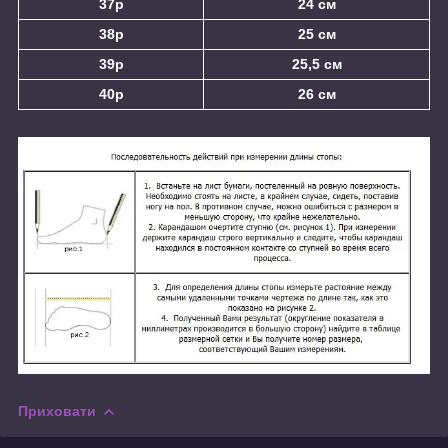
37р
24 см
38р
25 см
39р
25,5 см
40р
26 см
Приховати