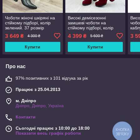
Чоботи жіночі шкіряні на
Високі демісезонні
Висо
стійкому підборі, колір
замшеві чоботи на
чобо
зелений. 37 розмір
стійкому підборі, колір
кабл
бордо. 38 розмір
розм
3 649
4 399
3 5
₴
₴
4 300 ₴
5 600 ₴
Купити
Купити
Про нас
97% позитивних з 101 відгука за рік
Працює з 25.04.2013
м. Дніпро
Дніпро, Дніпро, Україна
Контакти
Сьогодні працює з 10:00 до 18:00
КНОПКА
Показати весь графік роботи
ЗВ'ЯЗКУ