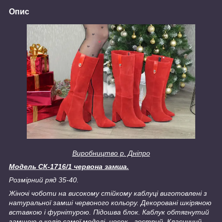
Опис
Виробництво р. Дніпро
Модель СК-1716/1 червона замша.
Розмірний ряд 35-40.
Жіночі чоботи на високому стійкому каблуці виготовлені з
натуральної замші червоного кольору. Декоровані шкіряною
вставкою і фурнітурою. Підошва блок. Каблук обтягнутий
замшею в колір самої моделі, носок - гострий. Класичний