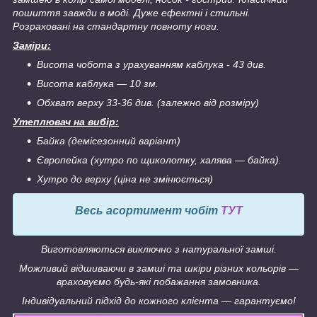
пошиття завжди в моді. Дуже ефектні і стильні.
Розраховані на стандартну повноту ноги.
Заміри:
Висота чобота з урахуванням каблука - 43 див.
Висота каблука ― 10 з
м.
Обхват верху 33-36 див. (залежно від розміру)
Утеплювач на вибір:
Байка (демісезонний варіант)
Європейка (хутро по щиколотку, халява ― байка).
Хутро до верху (ціна не змінюється)
Весь асортимент чобіт
ТУТ
Виготовляються виключно з натуральної замші.
Можливий відшиваючи в замші та шкіри різних кольорів ―
враховуємо будь-які побажання замовника.
Індивідуальний підхід до кожного клієнта ― гарантуємо!