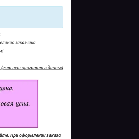
.
лания заказчика.
м!
(если нет оригинала в данный
айте.
При оформлении заказа