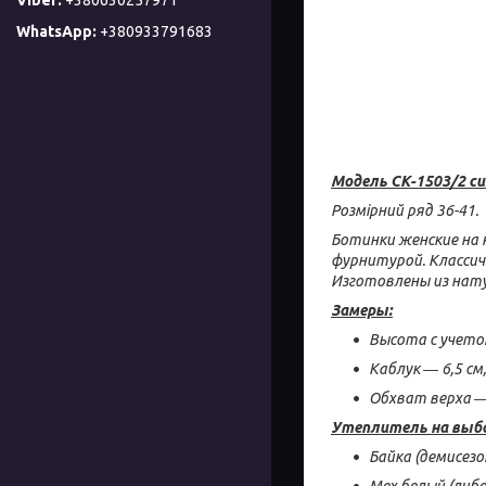
+380933791683
Модель СК-1503/2 си
Розмірний ряд 36-41.
Ботинки женские на 
фурнитурой. Классич
Изготовлены из нату
Замеры:
Высота с учето
Каблук ― 6,5 см,
Обхват верха ― 
Утеплитель на выб
Байка (демисез
Мех белый (либ