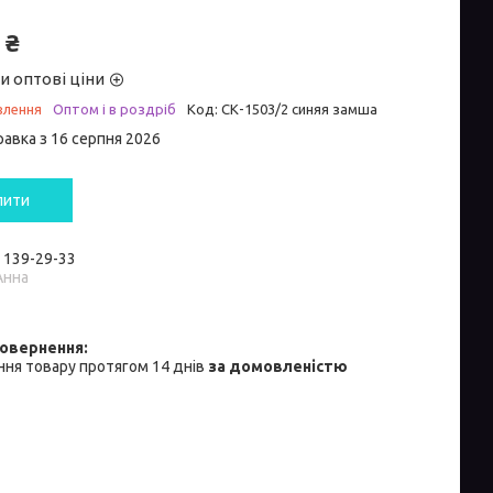
 ₴
и оптові ціни
влення
Оптом і в роздріб
Код:
СК-1503/2 синяя замша
равка з 16 серпня 2026
пити
) 139-29-33
Анна
ня товару протягом 14 днів
за домовленістю