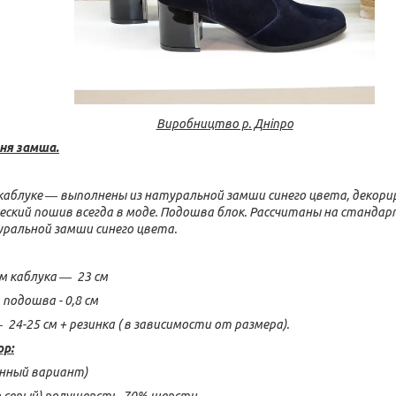
Виробництво р. Дніпро
ня замша.
каблуке ― выполнены из натуральной замши синего цвета, декор
еский пошив всегда в моде. Подошва блок. Рассчитаны на стандар
ральной замши синего цвета.
м каблука ― 23 см
 подошва - 0,8 см
24-25 см + резинка ( в зависимости от размера).
ор:
онный вариант)
о серый) полушерсть, 70% шерсти.