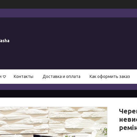
asha
и
Контакты
Доставка и оплата
Как оформить заказ
Черев
неви
ремі