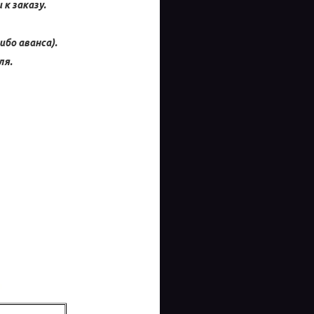
к заказу.
ибо аванса).
ля.