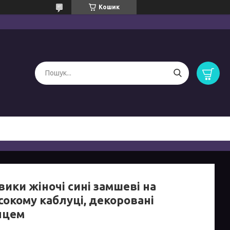
Кошик
ики жіночі сині замшеві на
сокому каблуці, декоровані
нцем