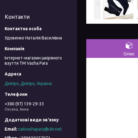
Контакти
Удовенко Наталія Василівна
Опис
Інтернет-магазин шкіряного
взуття ТМ Vasha Para
Дніпро, Дніпро, Україна
+380 (97) 139-29-33
Оксана, Анна
saitvashapara@ukr.net
+380630257971