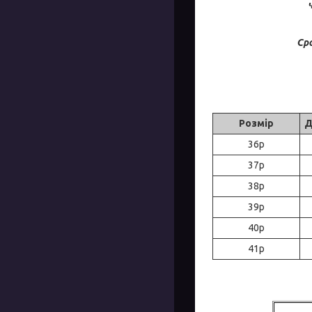
Ср
Розмір
Д
36р
37р
38р
39р
40р
41р