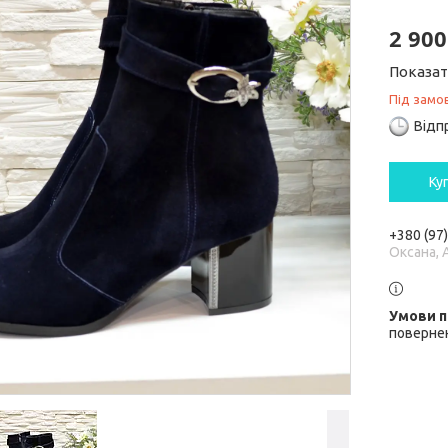
2 900
Показат
Під замо
Відп
Ку
+380 (97
Оксана, 
повернен