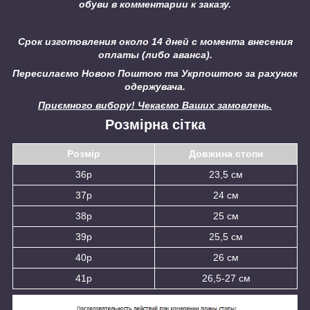
обуви в комментарии к заказу.
Срок изготовления около 14 дней с момента внесения
оплаты (либо аванса).
Пересилаємо Новою Поштою та Укрпоштою за рахунок
одержувача.
Приємного вибору! Чекаємо Ваших замовлень.
Розмірна сітка
Розмір
Довжина стопи
36р
23,5 см
37р
24 см
38р
25 см
39р
25,5 см
40р
26 см
41р
26,5-27 см