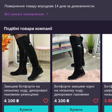
Повернення товару впродовж 14 днів за домовленістю
Всі умови повернення
Подібні товари компанії
Замшеві ботфорти на
Ботфорти замшеві чорні
Ботф
низькому ходу, декоровані
на низькому ходу,
шкір
лаковими ремінцями
декоровані лаковими
низь
ремінцями
4 100
4 100
3 8
₴
₴
Купити
Купити