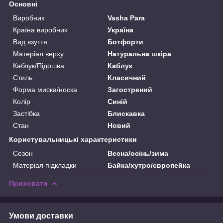
Основні
Виробник
Vasha Para
Країна виробник
Україна
Вид взуття
Ботфорти
Матеріал верху
Натуральна шкіра
Каблук/Підошва
Каблук
Стиль
Класичний
Форма миска/носка
Загострений
Колір
Синій
Застібка
Блискавка
Стан
Новий
Користувальницькі характеристики
Сезон
Весна/осінь/зима
Матеріал підкладки
Байка/хутро/європейка
Приховати
Умови доставки