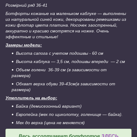
Розмірний ряд 36-41
Ботфорты кожаные на маленьком каблуке ― выполнены
из натуральной синей кожи, декорированы ремешками из
кожи флотар цвета платина. Носочек заостренный,
аккуратно и красиво смотрятся на ножке. Очень
эффектные и стильные!
Замеры модели:
Высота сапога с учетом подошвы - 60 см
Высота каблука ― 3,5 см, подошвы впереди ― 2 см
Объем голени 36-39 см (в зависимости от
размера)
Обхват верха обуви 39-43см(в зависимости от
размера)
Утеплитель на выбор:
Байка (демисезонный вариант)
Европейка (мех по щиколотку, голенище ― байка).
Мех до верха (цена не меняется)
Весь ассортимент ботфортов
ЗДЕСЬ