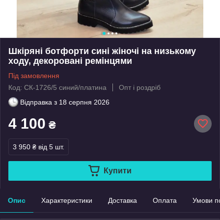
Шкіряні ботфорти сині жіночі на низькому
ходу, декоровані ремінцями
Під замовлення
Код: СК-1726/5 синий/платина
Опт і роздріб
Відправка з
18 серпня 2026
4 100
₴
3 950 ₴
від 5 шт.
Купити
Опис
Характеристики
Доставка
Оплата
Умови п