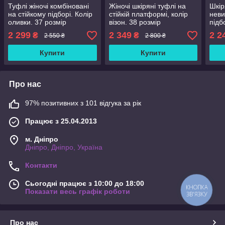
Туфлі жіночі комбіновані
Жіночі шкіряні туфлі на
Шкір
на стійкому підборі. Колір
стійкій платформі, колір
неви
оливки. 37 розмір
візон. 38 розмір
підб
Розм
2 299
2 349
2 2
₴
₴
2 550 ₴
2 800 ₴
Купити
Купити
Про нас
97% позитивних з 101 відгука за рік
Працює з 25.04.2013
м. Дніпро
Дніпро, Дніпро, Україна
Контакти
Сьогодні працює з 10:00 до 18:00
КНОПКА
Показати весь графік роботи
ЗВ'ЯЗКУ
Про нас