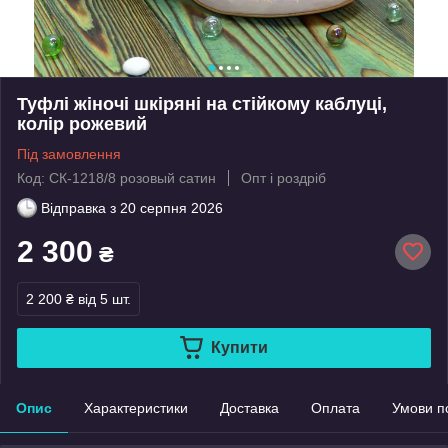
Туфлі жіночі шкіряні на стійкому каблуці,
колір рожевий
Під замовлення
Код: СК-1218/8 розовый сатин
Опт і роздріб
Відправка з
20 серпня 2026
2 300
₴
2 200 ₴
від 5 шт.
Купити
Опис
Характеристики
Доставка
Оплата
Умови п