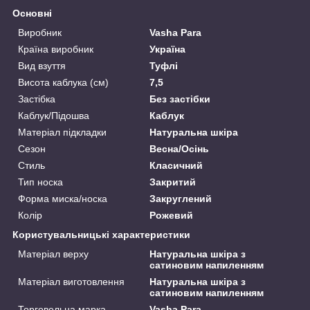
Основні
Виробник
Vasha Para
Країна виробник
Україна
Вид взуття
Туфлі
Висота каблука (см)
7,5
Застібка
Без застібки
Каблук/Підошва
Каблук
Матеріал підкладки
Натуральна шкіра
Сезон
Весна/Осінь
Стиль
Класичний
Тип носка
Закритий
Форма миска/носка
Закруглений
Колір
Рожевий
Користувальницькі характеристики
Матеріал верху
Натуральна шкіра з
сатиновим напиленням
Матеріал виготовлення
Натуральна шкіра з
сатиновим напиленням
Торговельна марка
Vasha Para