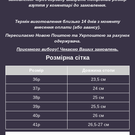
взуття у коментарі до замовлення.
Термін виготовлення близько 14 днів з моменту
внесення оплати (або авансу).
Пересилаємо Новою Поштою та Укрпоштою за рахунок
одержувача.
Приємного вибору! Чекаємо Ваших замовлень.
Розмірна сітка
Розмір
Довжина стопи
36р
23,5 см
37р
24 см
38р
25 см
39р
25,5 см
40р
26 см
41р
26,5-27 см