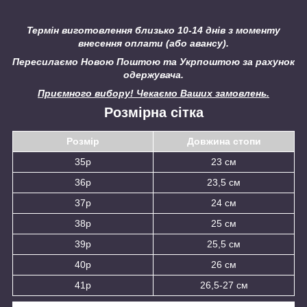
Термін виготовлення близько 10-14 днів з моменту
внесення оплати (або авансу).
Пересилаємо Новою Поштою та Укрпоштою за рахунок
одержувача.
Приємного вибору! Чекаємо Ваших замовлень.
Розмірна сітка
Розмір
Довжина стопи
35р
23 см
36р
23,5 см
37р
24 см
38р
25 см
39р
25,5 см
40р
26 см
41р
26,5-27 см