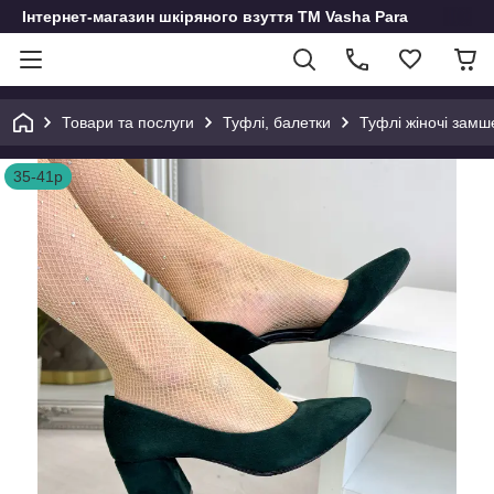
Інтернет-магазин шкіряного взуття ТМ Vasha Para
Товари та послуги
Туфлі, балетки
Туфлі жіночі замше
35-41р