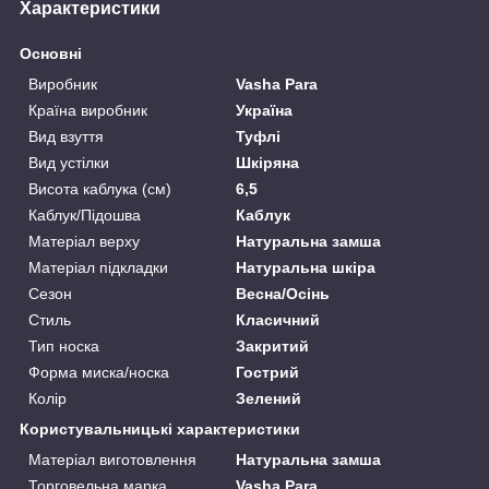
Характеристики
Основні
Виробник
Vasha Para
Країна виробник
Україна
Вид взуття
Туфлі
Вид устілки
Шкіряна
Висота каблука (см)
6,5
Каблук/Підошва
Каблук
Матеріал верху
Натуральна замша
Матеріал підкладки
Натуральна шкіра
Сезон
Весна/Осінь
Стиль
Класичний
Тип носка
Закритий
Форма миска/носка
Гострий
Колір
Зелений
Користувальницькі характеристики
Матеріал виготовлення
Натуральна замша
Торговельна марка
Vasha Para