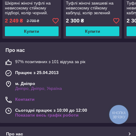
Шкіряні жіночі туфлі на
Туфлі жіночі замшеві на
Туфл
невисокому стійкому
невисокому стійкому
неви
підборі, колір чорний.
каблуці, колір зелений
кабл
Розміри 36-41
2 249
2 300
2 3
₴
₴
2 700 ₴
Купити
Купити
Про нас
97% позитивних з 101 відгука за рік
Працює з 25.04.2013
м. Дніпро
Дніпро, Дніпро, Україна
Контакти
Сьогодні працює з 10:00 до 12:00
КНОПКА
Показати весь графік роботи
ЗВ'ЯЗКУ
Про нас