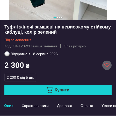
Туфлі жіночі замшеві на невисокому стійкому
каблуці, колір зелений
Під замовлення
Код: СК-1282/3 замша зеленая
Опт і роздріб
Відправка з
18 серпня 2026
2 300
₴
2 200 ₴
від 5 шт.
Купити
Опис
Характеристики
Доставка
Оплата
Умови п