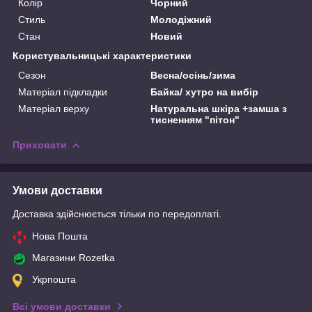
Колір
Чорний
Стиль
Молодіжний
Стан
Новий
Користувальницькі характеристики
Сезон
Весна/осінь/зима
Матеріал підкладки
Байка/ хутро на вибір
Матеріал верху
Натуральна шкіра +замша з
тисненням "пітон"
Приховати
Умови доставки
Доставка здійснюється тільки по передоплаті.
Нова Пошта
Магазини Rozetka
Укрпошта
Всі умови доставки