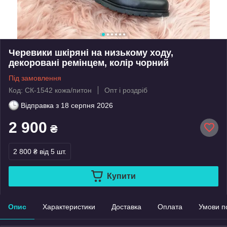
Черевики шкіряні на низькому ходу,
декоровані ремінцем, колір чорний
Під замовлення
Код: СК-1542 кожа/питон
Опт і роздріб
Відправка з
18 серпня 2026
2 900
₴
2 800 ₴
від 5 шт.
Купити
Опис
Характеристики
Доставка
Оплата
Умови п