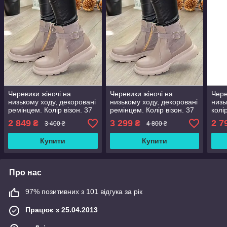
Черевики жіночі на
Черевики жіночі на
Чере
низькому ходу, декоровані
низькому ходу, декоровані
низь
ремінцем. Колір візон. 37
ремінцем. Колір візон. 37
колі
розмір
розмір
2 849
3 299
2 7
₴
₴
3 400 ₴
4 800 ₴
Купити
Купити
Про нас
97% позитивних з 101 відгука за рік
Працює з 25.04.2013