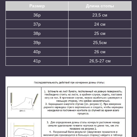
Размер
Длина стопы
36р
23,5 см
37р
24 см
38р
25 см
39р
25,5см
40р
26 см
41р
26,5-27 см