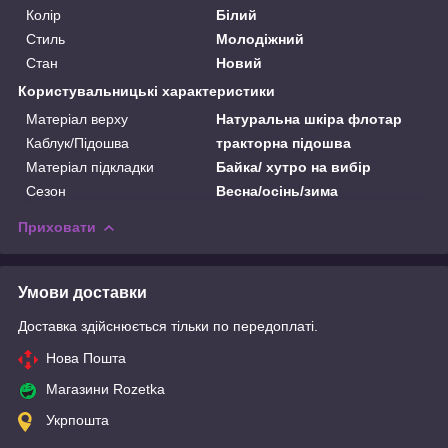
Колір
Білий
Стиль
Молодіжний
Стан
Новий
Користувальницькі характеристики
Матеріал верху
Натуральна шкіра флотар
Каблук/Підошва
тракторна підошва
Матеріал підкладки
Байка/ хутро на вибір
Сезон
Весна/осінь/зима
Приховати
Умови доставки
Доставка здійснюється тільки по передоплаті.
Нова Пошта
Магазини Rozetka
Укрпошта