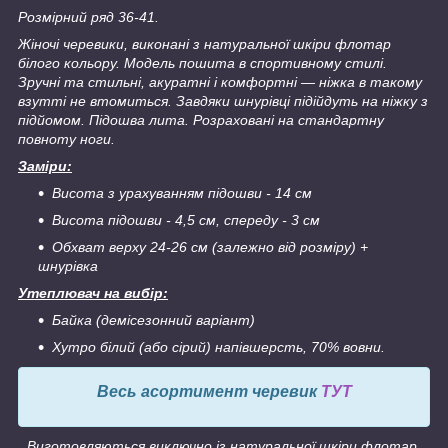
Розмірний ряд 36-41.
Жіночі черевики, виконані з натуральної шкіри флотар
білого кольору. Модель пошита в спортивному стилі.
Зручні та стильні, акуратні і комфортні ― ніжка в такому
взутті не втомиться. Завдяки шнурівці підійдуть на ніжку з
підйомом. Підошва лита. Розраховані на стандартну
повноту ноги.
Заміри:
Висота з урахуванням підошви - 14 см
Висота підошви - 4,5 см, спереду - 3 см
Обхват верху 24-26 см (залежно від розміру) +
шнурівка
Утеплювач на вибір:
Байка (демісезонний варіант)
Хутро білий (або сірий) напівшерсть, 70% вовни.
Весь асортимент черевик
ТУТ
Виготовляються виключно із натуральної шкіри флотар.