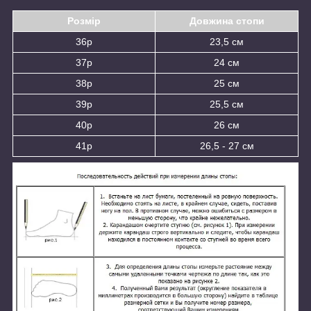
Розмір
Довжина стопи
36р
23,5 см
37р
24 см
38р
25 см
39р
25,5 см
40р
26 см
41р
26,5 - 27 см