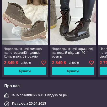
Черевики жіночі замшеві
Черевики жіночі коричневі
Чере
на потовщеній підошві.
на товщій підошві. 40
пото
Колір візон. 39 розмір
розмір
сіри
2 849
2 849
2 7
₴
₴
3 300 ₴
3 400 ₴
Купити
Купити
Про нас
97% позитивних з 101 відгука за рік
Працює з 25.04.2013