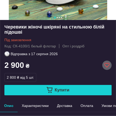
Черевики жіночі шкіряні на стильною білій
підошві
Під замовлення
Код: СК-4100/1 белый флотар
Опт і роздріб
Відправка з
17 серпня 2026
2 900
₴
2 800 ₴
від 5 шт.
Купити
Опис
Характеристики
Доставка
Оплата
Умови п