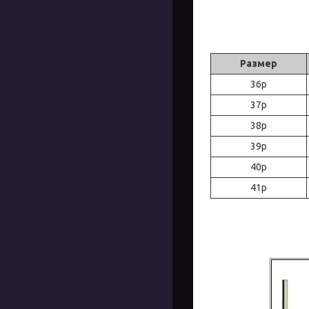
Размер
36р
37р
38р
39р
40р
41р