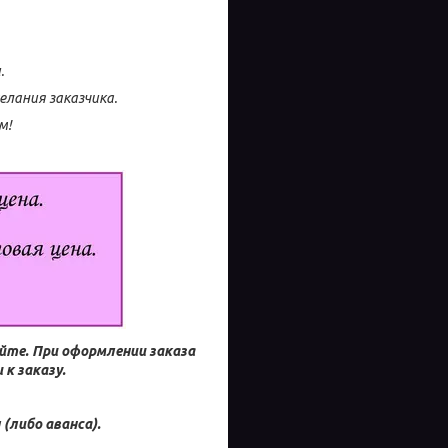
.
лания заказчика.
м!
айте.
При оформлении заказа
к заказу.
(либо аванса).