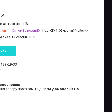
 ₴
и оптові ціни
влення
Оптом і в роздріб
Код:
СК-4102 черный/пайетки
равка з 17 серпня 2026
пити
) 139-29-33
Анна
ня товару протягом 14 днів
за домовленістю