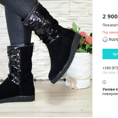
2 900
Показат
Під замо
Відп
Ку
+380 (97
Оксана, 
повернен