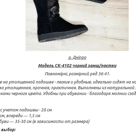
р. Дніпро
Модель СК-4102 чорний замш/паєтки
Повномірні, розмірний ряд 36-41.
 на утолщенной подошве - легкие и удобные, идеально сидят на но
 утолщенная, прочная, практичная. Выполнены из натуральной 
ами черного цвета. Удобны при обувании - благодаря молнии сзад
с учетом подошвы - 28 см
м, впереди ― 1,5 см
уви ― 35-38 см (в зависимости от размера)
 выбор: