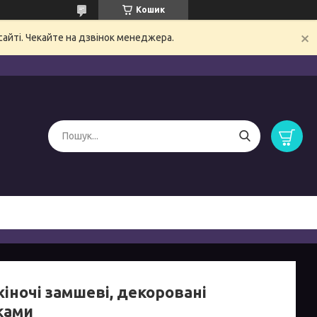
Кошик
сайті. Чекайте на дзвінок менеджера.
жіночі замшеві, декоровані
ками