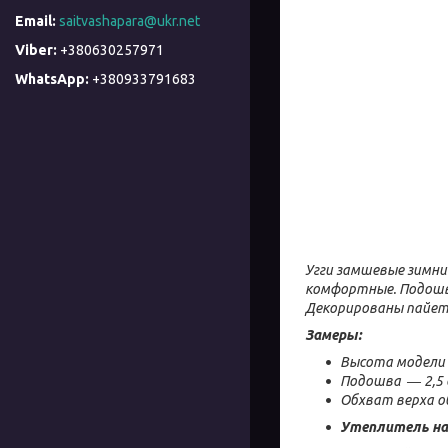
saitvashapara@ukr.net
+380630257971
+380933791683
Угги замшевые зимние
комфортные. Подошва
Декорированы пайетк
Замеры:
Высота модели 
Подошва ― 2,5 с
Обхват верха об
Утеплитель на