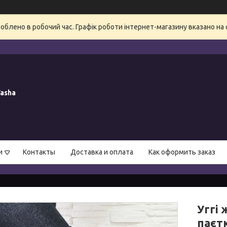
блено в робочий час. Графік роботи інтернет-магазину вказано на 
asha
и
Контакты
Доставка и оплата
Как оформить заказ
Уггі 
паєт