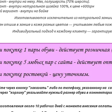
нт - внутри на меху. Мех, полушерсть (70% шерсти).
нт - внутри натуральная цигейка 100%, к цене +600грн
й вариант - внутри на байке
Изготавливаются исключительно из натуральной замши
н отшив в замше и коже разных цветов ― учитываем любые поже
Индивидуальный подход к каждому клиенту ― гарантируе
те через кнопку "заказать" либо по телефону, указанному на с
через "корзину" указывайте нужный размер обуви в комментарии 
изготовления около 10 рабочих дней с момента внесения оплаты 