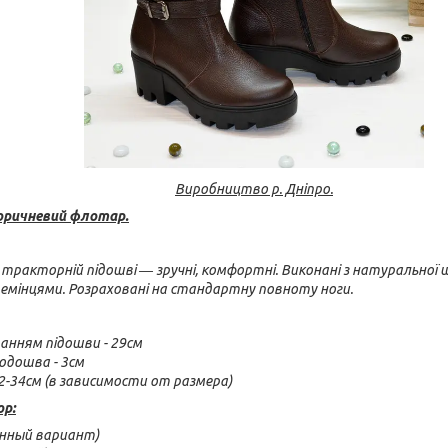
Виробництво р. Дніпро.
оричневий флотар.
тракторній підошві ― зручні, комфортні. Виконані з натуральної
ремінцями. Розраховані на стандартну повноту ноги.
анням підошви - 29см
подошва - 3см
2-34см (в зависимости от размера)
ор:
онный вариант)