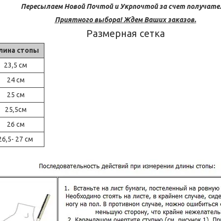
Пересылаем Новой Почтой и Укрпочтой за счет получате
Приятного выбора! Ждем Ваших заказов.
Размерная сетка
лина стопы
23,5 см
24 см
25 см
25,5см
26 см
26,5- 27 см