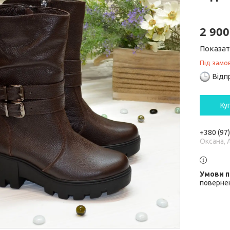
2 900
Показат
Під замо
Відп
Ку
+380 (97
Оксана, 
повернен