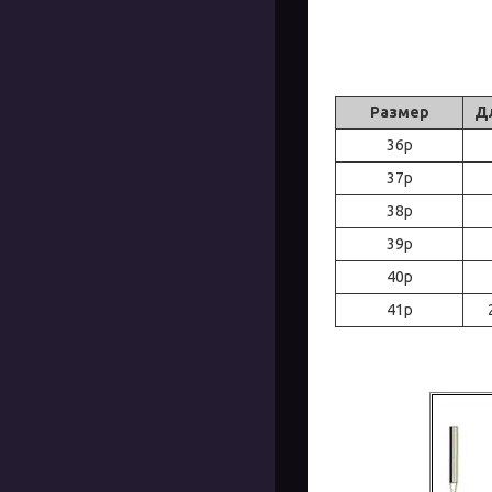
Размер
Д
36р
37р
38р
39р
40р
41р