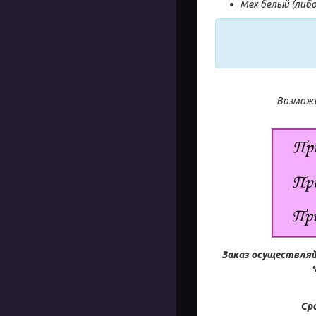
Мех белый (либ
Возможе
Заказ осуществляй
Ср