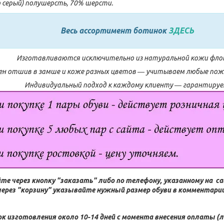
о серый) полушерсть, 70% шерсти.
Весь ассортимент ботинок
ЗДЕСЬ
Изготавливаются исключительно из натуральной кожи фло
н отшив в замше и коже разных цветов ― учитываем любые поже
Индивидуальный подход к каждому клиенту ― гарантируе
те через кнопку "заказать" либо по телефону, указанному на с
через "корзину" указывайте нужный размер обуви в комментарии 
ок изготовления около 10-14 дней с момента внесения оплаты (л