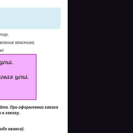
тар.
лания заказчика.
м!
айте.
При оформлении заказа
к заказу.
ибо аванса).