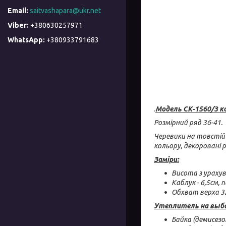
saitvashapara@ukr.net
+380630257971
+380933791683
.
Модель СК-1560/3 к
Розмірний ряд 36-41.
Черевики на товстій 
кольору, декоровані 
Заміри:
Висота з урахув
Каблук - 6,5см, 
Обхват верха 3
Утеплитель на выб
Байка (демисез