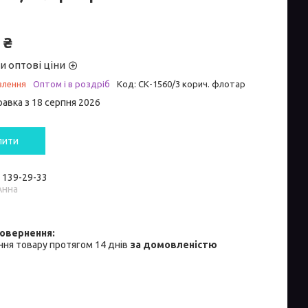
 ₴
и оптові ціни
влення
Оптом і в роздріб
Код:
СК-1560/3 корич. флотар
равка з 18 серпня 2026
пити
) 139-29-33
Анна
ня товару протягом 14 днів
за домовленістю