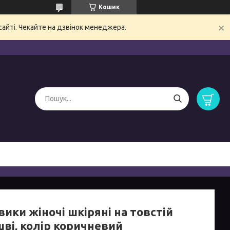
Кошик
сайті. Чекайте на дзвінок менеджера.
ики жіночі шкіряні на товстій
шві, колір коричневий