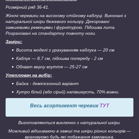
Розмірний ряд 36-41.
Жіночі черевики на високому стійкому каблуці. Виконані з
натуральної шкіри бежевого кольору.
Декоровані
замшевими ремінцями і фурнітурою. Підошва лита.
Розраховані на стандартну повноту ноги.
Заміри:
Висота моделі з урахуванням каблука ― 20 см
Каблук ― 8,7 см, підошва попереду - 2 см
Обхват верху взуття ― 25-27 см
Утеплювач на вибір:
Байка - демісезонний варіант
Хутро білий (або сірий) напівшерсть, 70% вовни.
Весь асортимент черевик
ТУТ
Виготовляються виключно з натуральної шкіри.
Можливий відшиваючи в замші та шкіри різних кольорів ―
враховуємо будь-які побажання замовника.