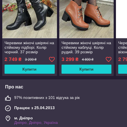
Черевики жіночі шкіряні на
Черевики жіночі шкіряні на
Чере
стійкому підборі. Колір
стійкому каблуці. Колір
стій
чорний. 37 розмір
рудий. 39 розмір
візо
2 749
3 299
2 7
₴
₴
3 200 ₴
4 800 ₴
Купити
Купити
Про нас
97% позитивних з 101 відгука за рік
Працює з 25.04.2013
м. Дніпро
Дніпро, Дніпро, Україна