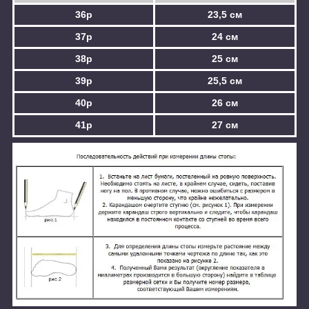
36р
23,5 см
37р
24 см
38р
25 см
39р
25,5 см
40р
26 см
41р
27 см