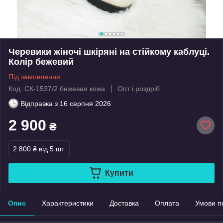
Черевики жіночі шкіряні на стійкому каблуці.
Колір бежевий
Під замовлення
Код: СК-1537/2 бежевая кожа
Опт і роздріб
Відправка з
16 серпня 2026
2 900
₴
2 800 ₴
від 5 шт.
Купити
Опис
Характеристики
Доставка
Оплата
Умови п