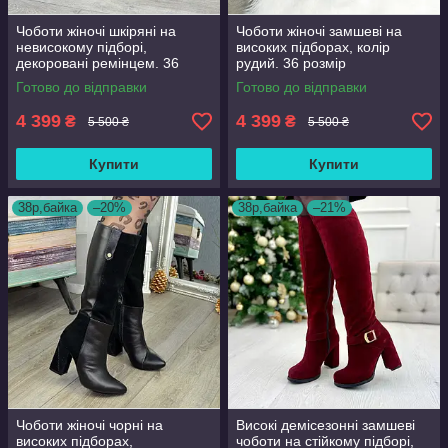
Чоботи жіночі шкіряні на
Чоботи жіночі замшеві на
невисокому підборі,
високих підборах, колір
декоровані ремінцем. 36
рудий. 36 розмір
розмір
Готово до відправки
Готово до відправки
4 399
4 399
₴
₴
5 500 ₴
5 500 ₴
Купити
Купити
38р,байка
–20%
38р,байка
–21%
Чоботи жіночі чорні на
Високі демісезонні замшеві
високих підборах,
чоботи на стійкому підборі,