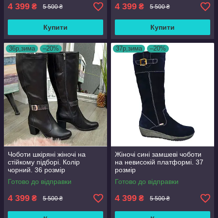
4 399
4 399
₴
₴
5 500 ₴
5 500 ₴
Купити
Купити
36р,зима
–20%
37р,зима
–20%
Чоботи шкіряні жіночі на
Жіночі сині замшеві чоботи
стійкому підборі. Колір
на невисокій платформі. 37
чорний. 36 розмір
розмір
Готово до відправки
Готово до відправки
4 399
4 399
₴
₴
5 500 ₴
5 500 ₴