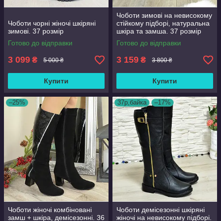
Чоботи зимові на невисокому
Чоботи чорні жіночі шкіряні
стійкому підборі, натуральна
зимові. 37 розмір
шкіра та замша. 37 розмір
Готово до відправки
Готово до відправки
3 099
3 159
₴
₴
5 000 ₴
3 800 ₴
Купити
Купити
–25%
37р,байка
–17%
Чоботи жіночі комбіновані
Чоботи демісезонні шкіряні
замш + шкіра, демісезонні. 36
жіночі на невисокому підборі.