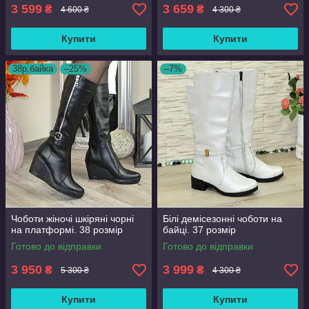
3 599
3 659
₴
₴
4 600 ₴
4 300 ₴
Купити
Купити
38р,байка
–25%
–7%
Чоботи жіночі шкіряні чорні
Білі демісезонні чоботи на
на платформі. 38 розмір
байці. 37 розмір
Готово до відправки
Готово до відправки
3 950
3 999
₴
₴
5 300 ₴
4 300 ₴
Купити
Купити