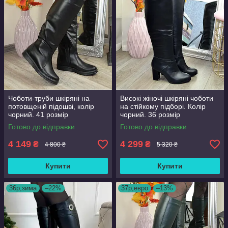
Чоботи-труби шкіряні на
Високі жіночі шкіряні чоботи
потовщеній підошві, колір
на стійкому підборі. Колір
чорний. 41 розмір
чорний. 36 розмір
Готово до відправки
Готово до відправки
4 149
4 299
₴
₴
4 800 ₴
5 320 ₴
Купити
Купити
36р,зима
–22%
37р,евро
–13%