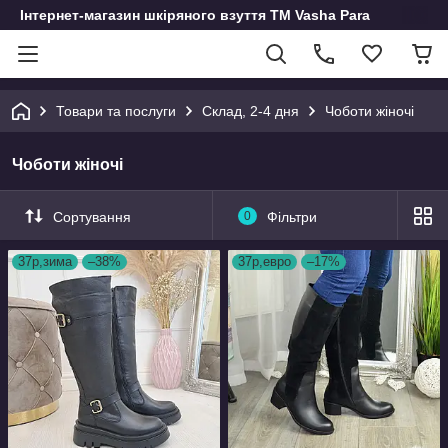
Інтернет-магазин шкіряного взуття ТМ Vasha Para
Товари та послуги
Склад, 2-4 дня
Чоботи жіночі
Чоботи жіночі
Сортування
0
Фільтри
37р,зима
–38%
37р,евро
–17%