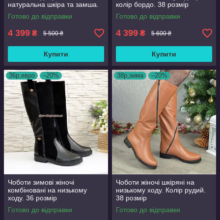
натуральна шкіра та замша.
колір бордо. 38 розмір
38 розмір
Готово до відправки
Готово до відправки
4 399
4 399
₴
₴
5 500 ₴
5 600 ₴
Купити
Купити
36р,евро
–20%
38р,зима
–20%
Чоботи зимові жіночі
Чоботи жіночі шкіряні на
комбіновані на низькому
низькому ходу. Колір рудий.
ходу. 36 розмір
38 розмір
Готово до відправки
Готово до відправки