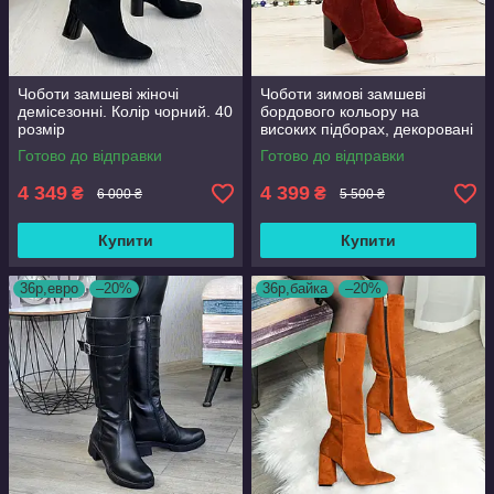
Чоботи замшеві жіночі
Чоботи зимові замшеві
демісезонні. Колір чорний. 40
бордового кольору на
розмір
високих підборах, декоровані
накаткою каменів. 38 розмір
Готово до відправки
Готово до відправки
4 349
4 399
₴
₴
6 000 ₴
5 500 ₴
Купити
Купити
36р,евро
–20%
36р,байка
–20%