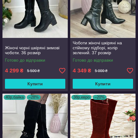
Чоботи жіночі шкіряні на
Жіночі чорні шкіряні зимові
стійкому підборі, колір
чоботи. 36 розмір
зелений. 37 розмір
Готово до відправки
Готово до відправки
4 299
4 349
₴
₴
5 500 ₴
5 000 ₴
Купити
Купити
40р,байка
–28%
38р,евро
–20%