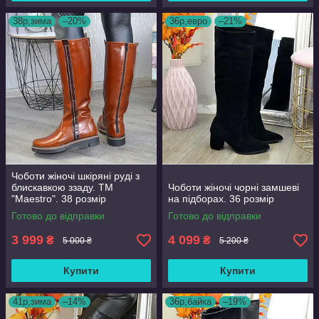
38р,зима
–20%
36р,евро
–21%
Чоботи жіночі шкіряні руді з
блискавкою ззаду. ТМ
Чоботи жіночі чорні замшеві
"Maestro". 38 розмір
на підборах. 36 розмір
Готово до відправки
Готово до відправки
3 999
4 099
₴
₴
5 000 ₴
5 200 ₴
Купити
Купити
41р,зима
–14%
36р,байка
–19%