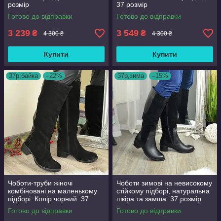
розмір
37 розмір
Готово до відправки
Готово до відправки
3 239
3 549
₴
₴
4 300 ₴
4 300 ₴
Купити
Купити
37р,байка
–22%
37р,зима
–15%
Чоботи-труби жіночі
Чоботи зимові на невисокому
комбіновані на маленькому
стійкому підборі, натуральна
підборі. Колір чорний. 37
шкіра та замша. 37 розмір
розмір
Готово до відправки
Готово до відправки