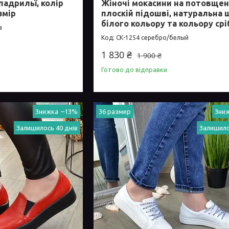
падрильї, колір
Жіночі мокасини на потовщен
змір
плоскій підошві, натуральна 
білого кольору та кольору срі
а
СК-1254 серебро/белый
1 830 ₴
1 900 ₴
Готово до відправки
–13%
36 размер
Залишилось 40 днів
Залишило