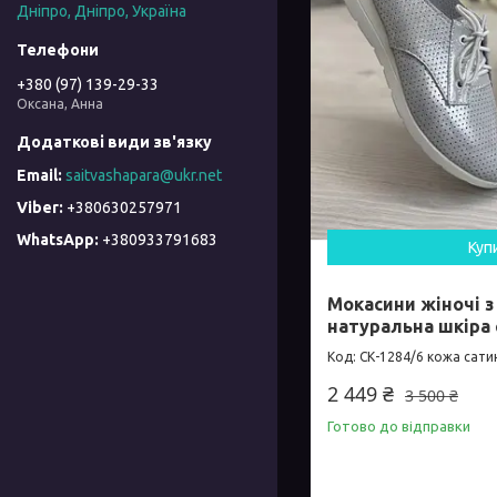
Дніпро, Дніпро, Україна
+380 (97) 139-29-33
Оксана, Анна
saitvashapara@ukr.net
+380630257971
+380933791683
Куп
Мокасини жіночі з
натуральна шкіра 
СК-1284/6 кожа сати
2 449 ₴
3 500 ₴
Готово до відправки