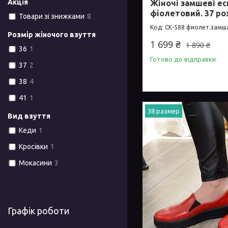
Акція
Жіночі замшеві ес
фіолетовий. 37 ро
Товари зі знижками
8
СК-588 фиолет.замш
Розмір жіночого взуття
1 699 ₴
1 890 ₴
36
1
Готово до відправки
37
2
38
4
41
1
38 размер
Вид взуття
Кеди
1
Кросівки
1
Мокасини
3
Графік роботи