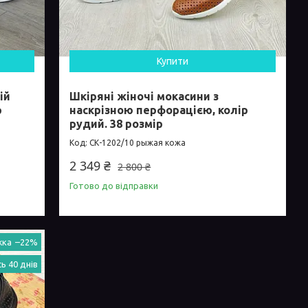
Купити
ій
Шкіряні жіночі мокасини з
р
наскрізною перфорацією, колір
рудий. 38 розмір
СК-1202/10 рыжая кожа
2 349 ₴
2 800 ₴
Готово до відправки
–22%
ь 40 днів