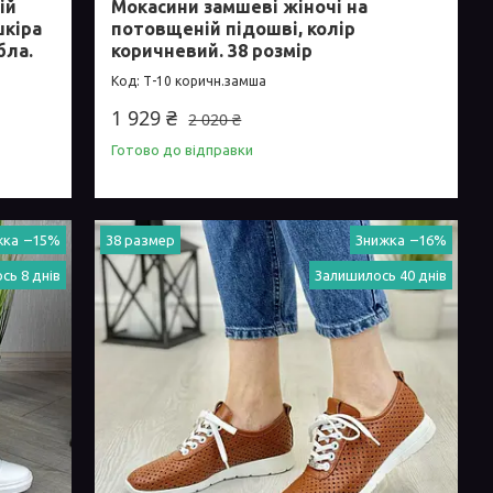
ій
Мокасини замшеві жіночі на
шкіра
потовщеній підошві, колір
бла.
коричневий. 38 розмір
Т-10 коричн.замша
1 929 ₴
2 020 ₴
Готово до відправки
–15%
38 размер
–16%
сь 8 днів
Залишилось 40 днів