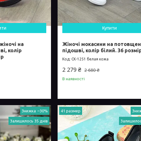
ити
Купити
жіночі на
Жіночі мокасини на потовщен
і, колір
підошві, колір білий. 36 розмі
ір
СК-1251 белая кожа
2 279 ₴
2 680 ₴
В наявності
–30%
41 размер
Залишилось 35 днів
Залишилос