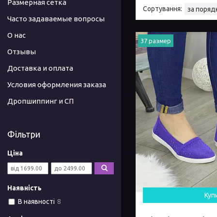
Размерная сетка
Часто задаваемые вопросы
О нас
37 размер
Отзывы
Доставка и оплата
Условия оформления заказа
Дропшиппинг и СП
Фільтри
Ціна
Наявність
Куп
В наявності
8