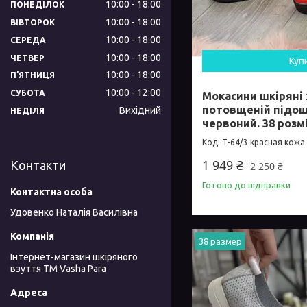
10:00
18:00
ПОНЕДІЛОК
10:00
18:00
ВІВТОРОК
10:00
18:00
СЕРЕДА
10:00
18:00
ЧЕТВЕР
Куп
10:00
18:00
ПʼЯТНИЦЯ
10:00
12:00
СУБОТА
Мокасини шкіряні 
потовщеній підошв
Вихідний
НЕДІЛЯ
червоний. 38 розм
Т-64/3 красная кожа
1 949 ₴
Контакти
2 250 ₴
Готово до відправки
Удовенко Наталія Василівна
38 размер
Інтернет-магазин шкіряного
взуття ТМ Vasha Para