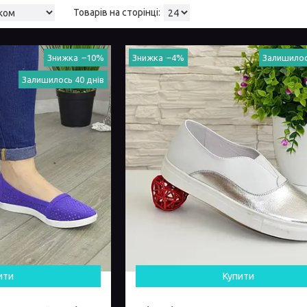
–10%
–4%
Залишилос
Залишилось 40 днів
ити
Купити