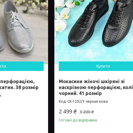
ити
Купити
 перфорацією,
Мокасини жіночі шкіряні зі
сатин. 38 розмір
наскрізною перфорацією, кол
чорний. 41 розмір
н
СК-1202/3 черная кожа
2 499 ₴
3 200 ₴
Готово до відправки