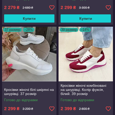
2 279
2 299
₴
₴
2 680 ₴
3 300 ₴
Купити
Купити
37 размер
–28%
39 размер
–14%
Кросівки жіночі комбіновані
Кросівки жіночі білі шкіряні на
на шнурівці. Колір фуксія,
шнурівці. 37 розмір
білий. 39 розмір
Готово до відправки
Готово до відправки
2 299
2 399
₴
₴
3 200 ₴
2 800 ₴