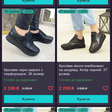
Купити
Купити
36 размер
–31%
37 размер
–12%
Кросівки жіночі комбіновані
Кросівки чорні шкіряні з
на шнурівці. Колір чорний. 37
перфорацією. 36 розмір
розмір
Готово до відправки
Готово до відправки
2 199
2 259
₴
₴
3 200 ₴
2 580 ₴
Купити
Купити
38 размер
–12%
39 размер
–12%