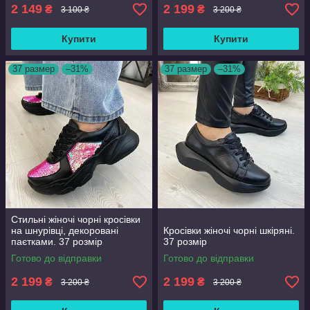
2 149
2 199
₴
₴
3 100 ₴
3 200 ₴
Купити
Купити
37 размер
–31%
37 размер
–31%
Стильні жіночі чорні кросівки
на шнурівці, декоровані
Кросівки жіночі чорні шкіряні.
паєтками. 37 розмір
37 розмір
Готово до відправки
Готово до відправки
2 199
2 199
₴
₴
3 200 ₴
3 200 ₴