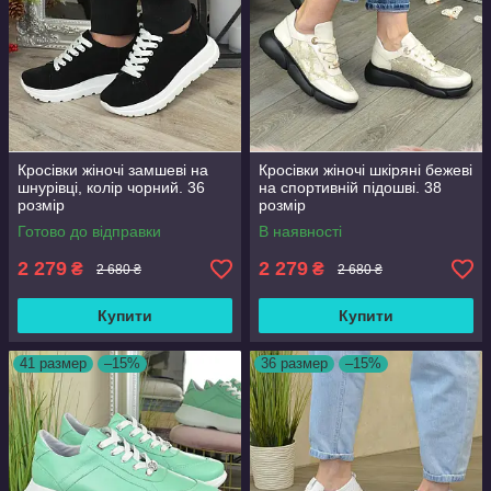
Кросівки жіночі замшеві на
Кросівки жіночі шкіряні бежеві
шнурівці, колір чорний. 36
на спортивній підошві. 38
розмір
розмір
Готово до відправки
В наявності
2 279
2 279
₴
₴
2 680 ₴
2 680 ₴
Купити
Купити
41 размер
–15%
36 размер
–15%