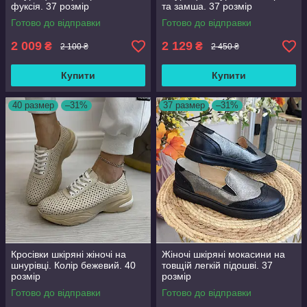
фуксія. 37 розмір
та замша. 37 розмір
Готово до відправки
Готово до відправки
2 009
2 129
₴
₴
2 100 ₴
2 450 ₴
Купити
Купити
40 размер
–31%
37 размер
–31%
Кросівки шкіряні жіночі на
Жіночі шкіряні мокасини на
шнурівці. Колір бежевий. 40
товщій легкій підошві. 37
розмір
розмір
Готово до відправки
Готово до відправки