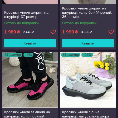
Кросівки жіночі шкіряні на
Кросівки жіночі шкіряні на
шнурівці, колір білий/чорний.
шнурівці. 37 розмір
36 розмір
Готово до відправки
Готово до відправки
1 989
1 999
₴
₴
2 440 ₴
3 000 ₴
Купити
Купити
37 размер
–4%
37 размер
–13%
Кросівки жіночі замшеві на
Кросівки жіночі сірі на
шнурівці, колір чорний/
шнурівці, натуральна шкіра